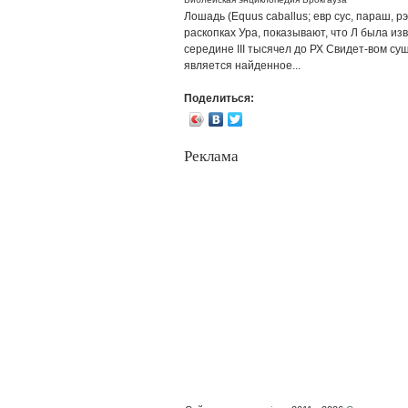
Лошадь (Equus caballus; евр сус, параш, р
раскопках Ура, показывают, что Л была из
середине III тысячел до РХ Свидет-вом с
является найденное...
Поделиться:
Реклама