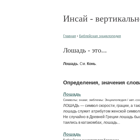
Инсай - вертикальн
Главная
›
Библейская энциклопедия
Лошадь - это...
Лошадь
. См.
Конь
.
Определения, значения слова
Лошадь
Символы; знаки; эмблемы: Энциклопедия / авт.-сос
ЛОШАДЬ — символ скорости, грации, а так
лошадь служит атрибутом женской символи
Не случайно в Древней Греции лошадь бы
таились в катакомбах, лошадь...
Лошадь
Библейская энциклопедия Брокгауза