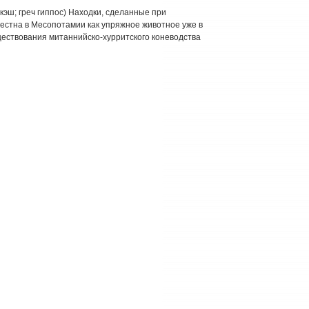
экэш; греч гиппос) Находки, сделанные при
вестна в Месопотамии как упряжное животное уже в
уществования митаннийско-хурритского коневодства