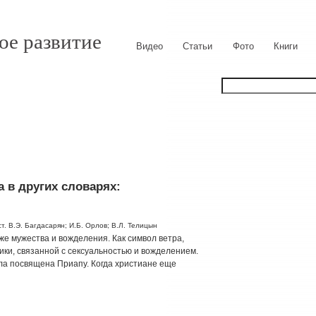
ое развитие
Видео
Статьи
Фото
Книги
 в других словарях:
т. В.Э. Багдасарян; И.Б. Орлов; В.Л. Телицын
же мужества и вожделения. Как символ ветра,
ки, связанной с сексуальностью и вожделением.
ла посвящена Приапу. Когда христиане еще