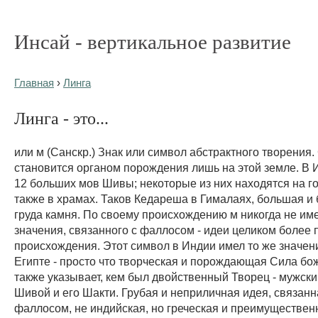
Инсай - вертикальное развитие
Главная
›
Линга
Линга - это...
или м (Санскр.) Знак или символ абстрактного творения.
становится органом порождения лишь на этой земле. В
12 больших мов Шивы; некоторые из них находятся на го
также в храмах. Таков Кедареша в Гималаях, большая 
груда камня. По своему происхождению м никогда не име
значения, связанного с фаллосом - идеи целиком более 
происхождения. Этот символ в Индии имел то же значени
Египте - просто что творческая и порождающая Сила бо
также указывает, кем был двойственный Творец - мужски
Шивой и его Шакти. Грубая и неприличная идея, связанн
фаллосом, не индийская, но греческая и преимуществен