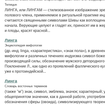
Телицын
ЛИНГА, или ЛИНГАМ — стилизованное изображение эре
полового члена, применяемое в ритуальной практике ин
считаются священными символами Шивы как воплощени
начала. Верующие целуют и гладят их, приносят им в же
и плоды, красят красной...
Линга
Энциклопедия мифологии
(др.-инд. linga, «характеристика», «знак пола»), в древн
мифологии и различных течениях индуизма символ бож
производящей силы, обозначение мужского детородного 
Поклонение Л., как одно из проявлений фаллического кул
уже к протоиндийской...
Линга
Словарь восточных терминов
(также "м") знак, символ, эмблема, значок; характерный; 
общепринятом значении, как в данной работе, употребля
обозначения сферы (овоида), символизирующего творен