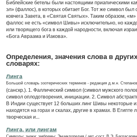
Библейские бетелы были настоящими приапическими ка
эл» (фаллос), в которых обитает Бог. Тот же символ был 
ковчега Завета, в «Святая Святых». Таким образом, «м»
фаллос не есть «символ Шивы» исключительно, но кажд
или творящего бога в каждой народности, включая израи
«Бога Авраама и Иакова».
Определения, значения слова в други
словарях:
Линга
Большой словарь эзотерических терминов - редакция д.м.н. Степано
(санскр.). 1. Фаллический символ (символ мужского полов
символ оплодотворения, инициации. 2. Символ абстракт
В Индии существует 12 больших линг Шивы некоторые и
находятся на горах и скалах, другие в храмах. В Египте л
творческая и...
Линга, или лингам
Символы; знаки; эмблемы: Энциклопедия / авт.-сост. В.Э. Багдасарян