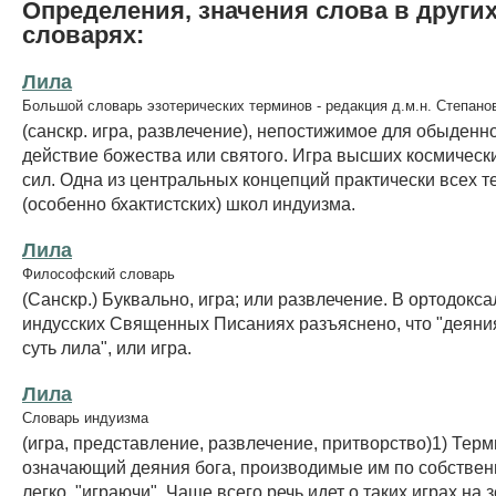
Определения, значения слова в други
словарях:
Лила
Большой словарь эзотерических терминов - редакция д.м.н. Степано
(санскр. игра, развлечение), непостижимое для обыденн
действие божества или святого. Игра высших космическ
сил. Одна из центральных концепций практически всех т
(особенно бхактистских) школ индуизма.
Лила
Философский словарь
(Санскр.) Буквально, игра; или развлечение. В ортодокс
индусских Священных Писаниях разъяснено, что "деяни
суть лила", или игра.
Лила
Словарь индуизма
(игра, представление, развлечение, притворство)1) Терм
означающий деяния бога, производимые им по собствен
легко, "играючи". Чаще всего речь идет о таких играх на з