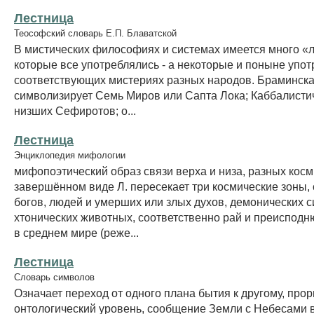
Лестница
Теософский словарь Е.П. Блаватской
В мистических философиях и системах имеется много «л
которые все употреблялись - а некоторые и поныне упот
соответствующих мистериях разных народов. Браминск
символизирует Семь Миров или Сапта Лока; Каббалистич
низших Сефиротов; о...
Лестница
Энциклопедия мифологии
мифопоэтический образ связи верха и низа, разных косм
завершённом виде Л. пересекает три космические зоны,
богов, людей и умерших или злых духов, демонических с
хтонических животных, соответственно рай и преисподн
в среднем мире (реже...
Лестница
Словарь символов
Означает переход от одного плана бытия к другому, прор
онтологический уровень, сообщение Земли с Небесами 