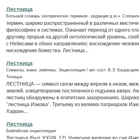
Лестница
Большой словарь эзотерических терминов - редакция д.м.н. Степано
термин, широко распространенный в различных мистиче
философиях и системах. Означает переход от одного пл
другому, прорыв на другой онтологический уровень, со
с Небесами в обоих направлениях: восхождение человек
нисхождение божества. Лестница...
Лестница
Символы; знаки; эмблемы: Энциклопедия / авт.-сост. В.Э. Багдасарян
Телицын
ЛЕСТНИЦА — символ связи между верхом и низом, меж
землей, олицетворение постепенного подъема вверх. А
лестниц обнаружены в египетских захоронениях. Широко
"лестница Иакова". Третьему из великих патриархов Иако
Харран...
Лестница
Библейская энциклопедия
Лестница (Быт. XXVIII, 12). Чудесное видение во сне Иа