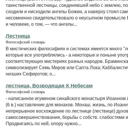
таинственной лестницы, соединявшей небо с землею, по
сходили и нисходили ангелы Божии, а наверху стоял сам
несомненно свидетельствовало о неусыпном промысле 
и человеке, о том, — что ангелы...
Лестница
Философский словарь
В мистических философиях и системах имеется много "л
которые все употреблялись - а некоторые и поныне упот
соответствующих мистериях разных народов. Браминск
символизирует Семь Миров или Сапта Лока; Каббалистич
низших Сефиротов; о...
лестница, Возводящая К Небесам
Философский словарь
- написанное игуменом синайского монастыря Иоанном
(6 в.) наставление для монахов. Монаш. жизнь, по Иоанн
непрерывное восхождение по лестнице (лествице) духо
самосовершенствования, борьбы с собств. слабостями и
Продвигаясь по ней, опору нужно...