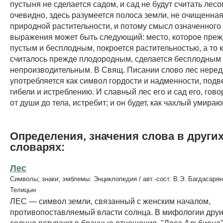
пустыня не сделается садом, и сад не будут считать лесо
очевидно, здесь разумеется полоса земли, не очищенная
природной растительности, и потому смысл означенного
выражения может быть следующий: место, которое преж
пустым и бесплодным, покроется растительностью, а то 
считалось прежде плодородным, сделается бесплодным
непроизводительным. В Свящ. Писании слово лес неред
употребляется как символ гордости и надменности, под
гибели и истреблению. И славный лес его и сад его, гово
от души до тела, истребит; и он будет, как чахлый умираю
Определения, значения слова в други
словарях:
Лес
Символы; знаки; эмблемы: Энциклопедия / авт.-сост. В.Э. Багдасарян
Телицын
ЛЕС — символ земли, связанный с женским началом,
противопоставляемый власти солнца. В мифологии друи
солнце вступают в брачные отношения. "Леса Альбиона