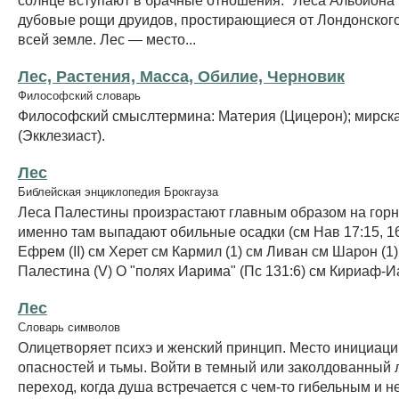
дубовые рощи друидов, простирающиеся от Лондонского
всей земле. Лес — место...
Лес, Растения, Масса, Обилие, Черновик
Философский словарь
Философский смыслтермина: Материя (Цицерон); мирска
(Экклезиаст).
Лес
Библейская энциклопедия Брокгауза
Леса Палестины произрастают главным образом на горны
именно там выпадают обильные осадки (см Нав 17:15, 1
Ефрем (II) см Херет см Кармил (1) см Ливан см Шарон (1)
Палестина (V) О "полях Иарима" (Пс 131:6) см Кириаф-
Лес
Словарь символов
Олицетворяет психэ и женский принцип. Место инициац
опасностей и тьмы. Войти в темный или заколдованный л
переход, когда душа встречается с чем-то гибельным и 