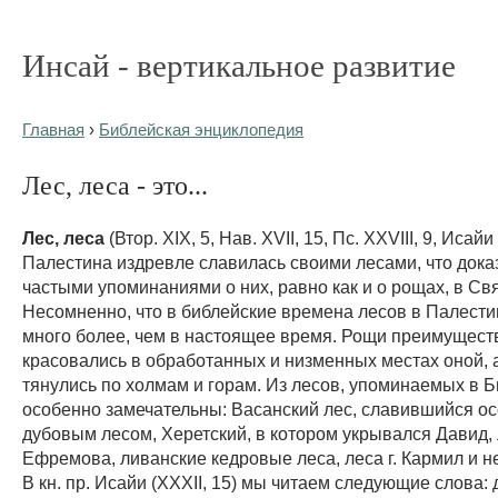
Инсай - вертикальное развитие
Главная
›
Библейская энциклопедия
Лес, леса - это...
Лес, леса
(Втор. XIX, 5, Нав. XVII, 15, Пс. XXVIII, 9, Исайи 
Палестина издревле славилась своими лесами, что док
частыми упоминаниями о них, равно как и о рощах, в Св
Несомненно, что в библейские времена лесов в Палести
много более, чем в настоящее время. Рощи преимущест
красовались в обработанных и низменных местах оной, 
тянулись по холмам и горам. Из лесов, упоминаемых в Б
особенно замечательны: Васанский лес, славившийся о
дубовым лесом, Херетский, в котором укрывался Давид, 
Ефремова, ливанские кедровые леса, леса г. Кармил и н
В кн. пр. Исайи (XXXII, 15) мы читаем следующие слова: