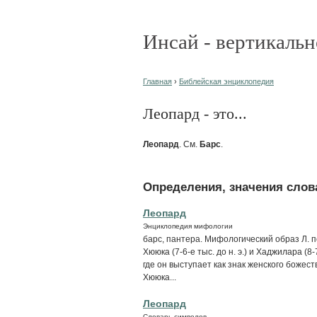
Инсай - вертикальн
Главная
›
Библейская энциклопедия
Леопард - это...
Леопард
. См.
Барс
.
Определения, значения слова
Леопард
Энциклопедия мифологии
барс, пантера. Мифологический образ Л. п
Хююка (7-6-е тыс. до н. э.) и Хаджилара (8-7
где он выступает как знак женского божес
Хююка...
Леопард
Словарь символов