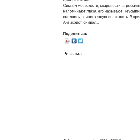
Символ жестокости, свирепости, агрессив
напоминают глаза, его называют Неусыпн
смелость, воинственную жестокость. В хрис
Антихрист, символ...
Поделиться:
Реклама