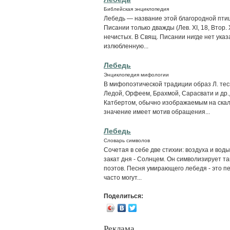
Библейская энциклопедия
Лебедь — название этой благородной птиц
Писании только дважды (Лев. XI, 18, Втор. 
нечистых. В Свящ. Писании нигде нет ука
излюбленную...
Лебедь
Энциклопедия мифологии
В мифопоэтической традиции образ Л. тес
Ледой, Орфеем, Брахмой, Сарасвати и др.
Катбертом, обычно изображаемым на скале
значение имеет мотив обращения...
Лебедь
Словарь символов
Сочетая в себе две стихии: воздуха и вод
закат дня - Солнцем. Он символизирует т
поэтов. Песня умирающего лебедя - это пес
часто могут...
Поделиться:
Реклама