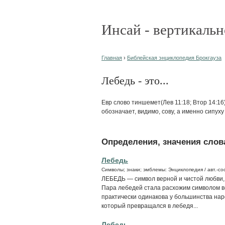
Инсай - вертикальн
Главная
›
Библейская энциклопедия Брокгауза
Лебедь - это...
Евр слово тиншемет(Лев 11:18; Втор 14:16)
обозначает, видимо, сову, а именно сипуху
Определения, значения слова
Лебедь
Символы; знаки; эмблемы: Энциклопедия / авт.-сос
ЛЕБЕДЬ — символ верной и чистой любви, 
Пара лебедей стала расхожим символом в
практически одинакова у большинства нар
который превращался в лебедя...
Лебедь