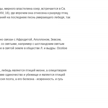
ы, мирного властелина озер, встречается в Св.
XIV, 16), где впрочем она отнесена к разряду птиц
заний на последнюю песнь умирающего лебедя, так
но связан с Афродитой, Аполлоном, Зевсом,
, со святыми, например с шотландским святым
 в святой земле в обществе Л. и выдры. Особое
ы, лебедь является птицей жизни, а олицетворяя
акже одиночество и убежище и является птицей
ня поэта, а его белизна - искренность. и гусь