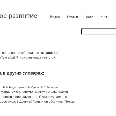
ое развитие
Видео
Статьи
Фото
Книги
, переданное в Синод пер как "
лебедь
",
 (Tyto alba) Птица считалась нечистой
 в других словарях:
т. В.Э. Багдасарян; И.Б. Орлов; В.Л. Телицын
грации, совершенства, чистоты и невинности.
ерности и неразлучности. Символика лебедя
одов мира. В Древней Греции он обозначал Зевса,