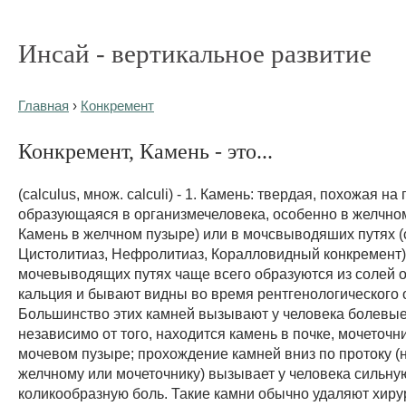
Инсай - вертикальное развитие
Главная
›
Конкремент
Конкремент, Камень - это...
(calculus, множ. calculi) - 1. Камень: твердая, похожая на
образующаяся в организмечеловека, особенно в желчном
Камень в желчном пузыре) или в мочсвыводяших путях (
Цистолитиаз, Нефролитиаз, Коралловидный конкремент)
мочевыводящих путях чаще всего образуются из солей 
кальция и бывают видны во время рентгенологического 
Большинство этих камней вызывают у человека болевы
независимо от того, находится камень в почке, мочеточн
мочевом пузыре; прохождение камней вниз по протоку (
желчному или мочеточнику) вызывает у человека сильну
коликообразную боль. Такие камни обычно удаляют хиру