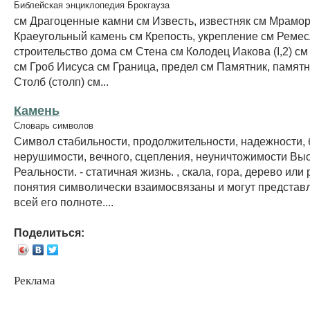
Библейская энциклопедия Брокгауза
см Драгоценные камни см Известь, известняк см Мрамор
Краеугольный камень см Крепость, укрепление см Ремесло
строительство дома см Стена см Колодец Иакова (I,2) см Г
см Гроб Иисуса см Граница, предел см Памятник, памятн
Столб (столп) см...
Камень
Словарь символов
Символ стабильности, продолжительности, надежности, 
нерушимости, вечного, сцепления, неуничтожимости Вы
Реальности. - статичная жизнь. , скала, гора, дерево или 
понятия символически взаимосвязаны и могут представл
всей его полноте....
Поделиться:
Реклама