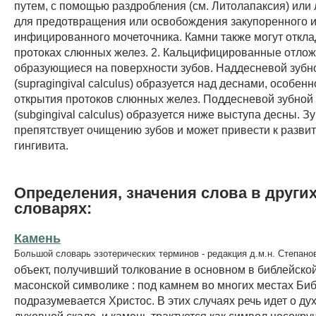
путем, с помощью раздробления (см. Литолапаксия) или
для предотвращения или освобождения закупоренного 
инфицированного мочеточника. Камни также могут откла
протоках слюнных желез. 2. Кальцифицированные отлож
образующиеся на поверхности зубов. Наддесневой зубн
(supragingival calculus) образуется над деснами, особенн
открытия протоков слюнных желез. Поддесневой зубной
(subgingival calculus) образуется ниже выступа десны. З
препятствует очищению зубов и может привести к разви
гингивита.
Определения, значения слова в други
словарях:
Камень
Большой словарь эзотерических терминов - редакция д.м.н. Степано
объект, получивший толкование в основном в библейской
масонской символике : под камнем во многих местах Би
подразумевается Христос. В этих случаях речь идет о ду
духовной скале, и камень трактуется как символ несокр