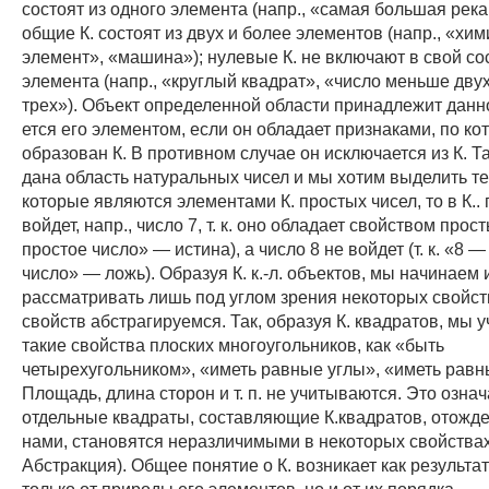
состоят из одного элемента (напр., «самая большая река
общие К. состоят из двух и более элементов (напр., «хи
элемент», «машина»); нулевые К. не включают в свой со
эле­мента (напр., «круглый квадрат», «число меньше дву
трех»). Объект определенной области принадлежит данно
ется его элементом, если он обладает признаками, по к
образован К. В противном случае он исключается из К. Та
дана область натуральных чисел и мы хотим выделить те 
которые являются элементами К. простых чисел, то в К.. 
войдет, напр., число 7, т. к. оно обладает свойством прос
простое число» — истина), а число 8 не войдет (т. к. «8 
число» — ложь). Образуя К. к.-л. объектов, мы начинаем 
рассматривать лишь под углом зрения некоторых свойст
свойств абстрагируемся. Так, образуя К. квад­ратов, мы
такие свойства плоских многоугольников, как «быть
четырехугольником», «иметь равные углы», «иметь равн
Площадь, длина сторон и т. п. не учитываются. Это озна­ча
отдельные квадраты, составляющие К.квадратов, отож­д
нами, становятся неразличимыми в некоторых свой­ствах 
Абстракция). Общее понятие о К. возникает как результа
толь­ко от природы его элементов, но и от их порядка.