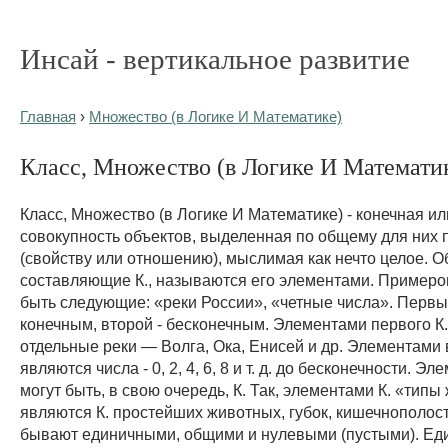
Инсай - вертикальное развитие
Главная
›
Множество (в Логике И Математике)
Класс, Множество (в Логике И Математике)
Класс, Множество (в Логике И Математике) - конеч­ная и
совокупность объектов, выделенная по об­щему для них 
(свойству или отношению), мыслимая как нечто целое. О
составляющие К., называются его элемента­ми. Примером 
быть следующие: «реки России», «чет­ные числа». Первы
конечным, второй - бесконечным. Элементами первого К
отдельные реки — Волга, Ока, Енисей и др. Элементами 
являются числа - 0, 2, 4, 6, 8 и т. д. до бесконечности. Эл
могут быть, в свою очередь, К. Так, элементами К. «тип
являются К. простейших жи­вотных, губок, кишечнополостны
бывают единичны­ми, общими и нулевыми (пустыми). Ед