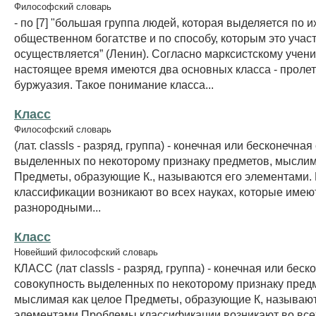
Философский словарь
- по [7] "большая группа людей, которая выделяется по и
общественном богатстве и по способу, которым это учас
осуществляется” (Ленин). Согласно марксистскому учени
настоящее время имеются два основных класса - пролет
буржуазия. Такое понимание класса...
Класс
Философский словарь
(лат. classls - разряд, группа) - конечная или бесконечна
выделенных по некоторому признаку предметов, мыслим
Предметы, образующие К., называются его элементами
классификации возникают во всех науках, которые имеют
разнородными...
Класс
Новейший философский словарь
КЛАСС (лат classls - разряд, группа) - конечная или беск
совокупность выделенных по некоторому признаку пред
мыслимая как целое Предметы, образующие К, называют
элементами Проблемы классификации возникают во всех