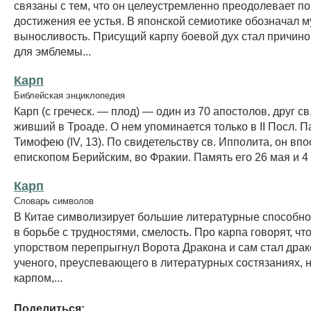
связаны с тем, что он целеустремленно преодолевает по
достижения ее устья. В японской семиотике обозначал м
выносливость. Присущий карпу боевой дух стал причино
для эмблемы...
Карп
Библейская энциклопедия
Карп (с греческ. — плод) — один из 70 апостолов, друг св
живший в Троаде. О нем упоминается только в II Посл. П
Тимофею (IV, 13). По свидетельству св. Ипполита, он вп
епископом Берийским, во Фракии. Память его 26 мая и 4
Карп
Словарь символов
В Китае символизирует большие литературные способно
в борьбе с трудностями, смелость. Про карпа говорят, чт
упорством перепрыгнул Ворота Дракона и сам стал дра
ученого, преуспевающего в литературных состязаниях,
карпом,...
Поделиться: