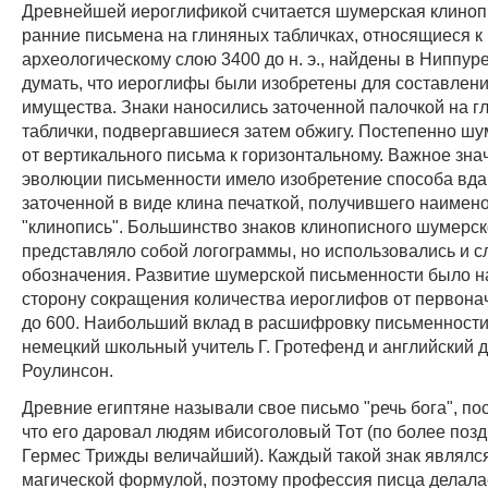
Древнейшей иероглификой считается шумерская клиноп
ранние письмена на глиняных табличках, относящиеся к
археологическому слою 3400 до н. э., найдены в Ниппур
думать, что иероглифы были изобретены для составлен
имущества. Знаки наносились заточенной палочкой на 
таблички, подвергавшиеся затем обжигу. Постепенно ш
от вертикального письма к горизонтальному. Важное зна
эволюции письменности имело изобретение способа вд
заточенной в виде клина печаткой, получившего наимен
"клинопись". Большинство знаков клинописного шумерск
представляло собой логограммы, но использовались и 
обозначения. Развитие шумерской письменности было н
сторону сокращения количества иероглифов от первона
до 600. Наибольший вклад в расшифровку письменности
немецкий школьный учитель Г. Гротефенд и английский д
Роулинсон.
Древние египтяне называли свое письмо "речь бога", по
что его даровал людям ибисоголовый Тот (по более позд
Гермес Трижды величайший). Каждый такой знак являлс
магической формулой, поэтому профессия писца делала