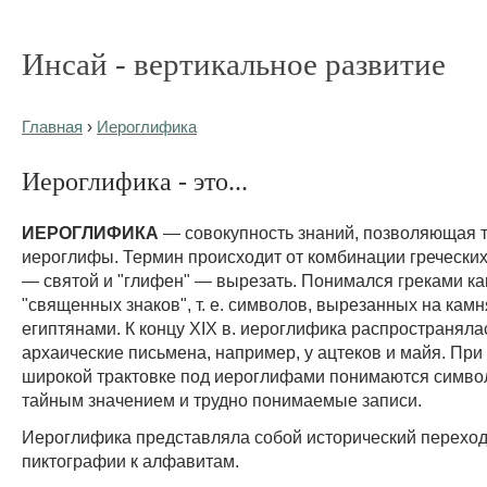
Инсай - вертикальное развитие
Главная
›
Иероглифика
Иероглифика - это...
ИЕРОГЛИФИКА
— совокупность знаний, позволяющая 
иероглифы. Термин происходит от комбинации греческих 
— святой и "глифен" — вырезать. Понимался греками ка
"священных знаков", т. е. символов, вырезанных на кам
египтянами. К концу XIX в. иероглифика распространялас
архаические письмена, например, у ацтеков и майя. При
широкой трактовке под иероглифами понимаются симво
тайным значением и трудно понимаемые записи.
Иероглифика представляла собой исторический переход
пиктографии к алфавитам.