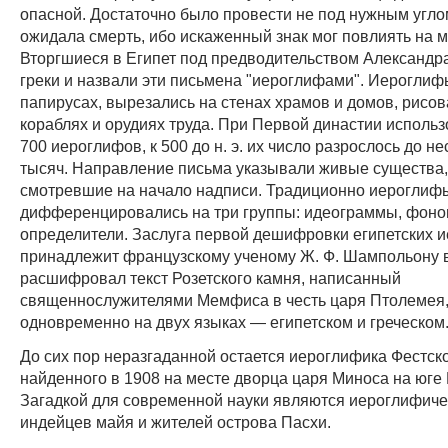
опасной. Достаточно было провести не под нужным угло
ожидала смерть, ибо искаженный знак мог повлиять на 
Вторгшиеся в Египет под предводительством Александр
греки и назвали эти письмена "иероглифами". Иероглиф
папирусах, вырезались на стенах храмов и домов, рисов
кораблях и орудиях труда. При Первой династии исполь
700 иероглифов, к 500 до н. э. их число разрослось до не
тысяч. Направление письма указывали живые существа,
смотревшие на начало надписи. Традиционно иероглиф
дифференцировались на три группы: идеограммы, фон
определители. Заслуга первой дешифровки египетских 
принадлежит французскому ученому Ж. Ф. Шампольону в
расшифровал текст Розетского камня, написанный
священнослужителями Мемфиса в честь царя Птолемея
одновременно на двух языках — египетском и греческом
До сих пор неразгаданной остается иероглифика Фестско
найденного в 1908 на месте дворца царя Миноса на юге 
Загадкой для современной науки являются иероглифиче
индейцев майя и жителей острова Пасхи.