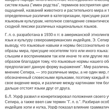
систем языка ("имен родства", терминов восприятия цве
ощущений, названий животного и растительного мира и т.
определенные различия в категоризации, присущие раз
языковым культурам, неполное совпадение семантическ
сходной лексики различных национальных языков.
Г. л. о. разработана в 1930-х гг. в американской этнолинг
язык и культуру североамериканских индейцев, Э. Сепир
выводу, что языковые навыки и нормы бессознательно 
образы мира, присущие носителям того или иного языка:
слышим и воспринимаем так или иначе те или другие я
образом благодаря тому, что языковые нормы нашего о
предполагают данную форму выражения". Мир различных
мнению Сепира, — это различные миры, а не один мир, 
обозначенный словесными ярлыками, поэтому каждый я
свое видение мира, и различие между картинами тем бо
дальше отстоят языки друг от друга.
Б.Л. Уорф развил и конкретизировал положения своего у
Сепира, а также ввел сам термин "Г. л. о.". Разбирая ос
индейцев хопи и нутка, Уорф показал влияние грамматич