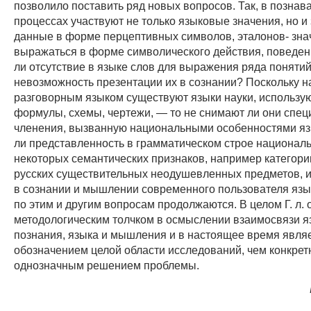
позволило поставить ряд новых вопросов. Так, в познав
процессах участвуют не только языковые значения, но и
данные в форме перцептивных символов, эталонов- зна
выражаться в форме символического действия, поведен
ли отсутствие в языке слов для выражения ряда поняти
невозможность презентации их в сознании? Поскольку н
разговорным языком существуют языки науки, использ
формулы, схемы, чертежи, — то не снимают ли они спе
членения, вызванную национальными особенностями яз
ли представленность в грамматическом строе националь
некоторых семантических признаков, например категори
русских существительных неодушевленных предметов, 
в сознании и мышлении современного пользователя язы
по этим и другим вопросам продолжаются. В целом Г. л. 
методологическим толчком в осмыслении взаимосвязи я
познания, языка и мышления и в настоящее время являе
обозначением целой области исследований, чем конкрет
однозначным решением проблемы.