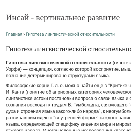
Инсай - вертикальное развитие
Главная
›
Гипотеза лингвистической относительности
Гипотеза лингвистической относительност
Гипотеза лингвистической относительности
(гипотез
Уорфа) — концепция, согласно которой восприятие, мы
познание детерминировано структурами языка.
Философские корни Г. л. о. можно найти еще в "Критике 
И. Канта (понятие об априорных категориях человеческог
лингвистике истоки постановки вопроса о связи языка и
сознания восходят к трудам В. Гумбольдта, связующего 
духа и строения языка какого-либо народа", к неогумбол
развивавшим идею о "внутренней форме" каждого наци
языка, определяющей специфику видения мира и миров
каждого народа. Многочисленные исследования класси