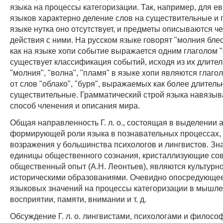
языка на процессы категоризации. Так, например, для е
языков характерно деление слов на существительные и 
языке нутка оно отсутствует, и предметы описываются 
действия с ними. На русском языке говорят "молния блес
как на языке хопи событие выражается одним глаголом "
существует классификация событий, исходя из их длите
"молния", "волна", "пламя" в языке хопи являются глаго
от слов "облако", "буря", выражаемых как более длител
существительные. Грамматический строй языка навязыва
способ членения и описания мира.
Общая направленность Г. л. о., состоящая в выделении 
формирующей роли языка в познавательных процессах,
возражения у большинства психологов и лингвистов. Зн
единицы общественного сознания, кристаллизующие со
общественный опыт (А.Н. Леонтьев), являются культурно
историческими образованиями. Очевидно опосредующе
языковых значений на процессы категоризации в мышле
восприятии, памяти, внимании и т. д.
Обсуждение Г. л. о. лингвистами, психологами и филос