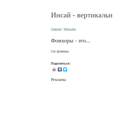
Инсай - вертикальн
Главная
›
Фомхоры
Фомхоры - это...
См. фоморы
Поделиться:
Реклама