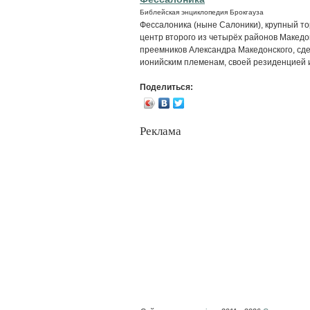
Библейская энциклопедия Брокгауза
Фессалоника (ныне Салоники), крупный то
центр второго из четырёх районов Македо
преемников Александра Македонского, сд
ионийским племенам, своей резиденцией и
Поделиться:
Реклама