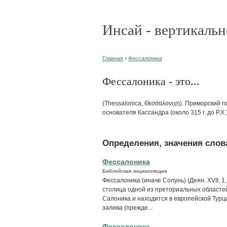
Инсай - вертикальн
Главная
›
Фессалоника
Фессалоника - это...
(Thessalonica, Θεσσαλονιχη). Приморский 
основателя Кассандра (около 315 г. до Р.
Определения, значения слова
Фессалоника
Библейская энциклопедия
Фессалоника (иначе Солунь) (Деян. XVII, 1, 11,
столица одной из преториальных областе
Салоника и находится в европейской Турц
залива (прежде...
Фессалоника