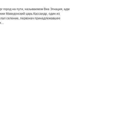
рг город на пути, называемом Виа Эгнация, адм
нии Македонский царь Кассандр, один из
елал селение, первонач принадлежавшее
...