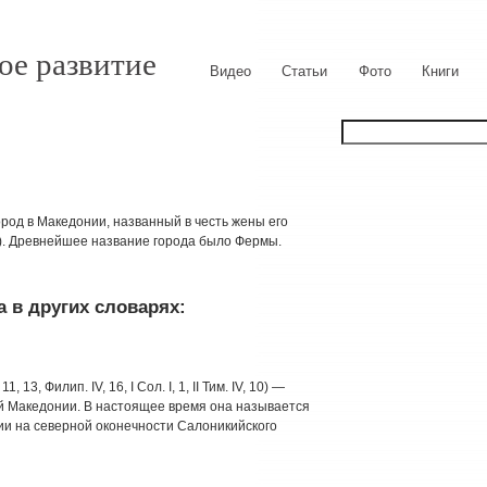
ое развитие
Видео
Статьи
Фото
Книги
город в Македонии, названный в честь жены его
Х.). Древнейшее название города было Фермы.
 в других словарях:
 13, Филип. IV, 16, I Сол. I, 1, II Тим. IV, 10) —
й Македонии. В настоящее время она называется
ии на северной оконечности Салоникийского