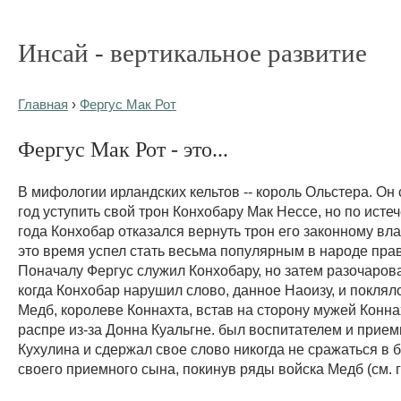
Инсай - вертикальное развитие
Главная
›
Фергус Мак Рот
Фергус Мак Рот - это...
В мифологии ирландских кельтов -- король Ольстера. Он 
год уступить свой трон Конхобару Мак Нессе, но по исте
года Конхобар отказался вернуть трон его законному вла
это время успел стать весьма популярным в народе пра
Поначалу Фергус служил Конхобару, но затем разочарова
когда Конхобар нарушил слово, данное Наоизу, и поклял
Медб, королеве Коннахта, встав на сторону мужей Конна
распре из-за Донна Куальгне. был воспитателем и прие
Кухулина и сдержал свое слово никогда не сражаться в 
своего приемного сына, покинув ряды войска Медб (см. г