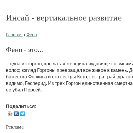
Инсай - вертикальное развитие
Главная
›
Фено
Фено - это...
– одна из горгон, крылатая женщина-чудовище со змеям
волос; взгляд Горгоны превращал все живое в камень. Д
божества Форкиса и его сестры Кето, сестра грай, драко
видимо, Гесперид. Из трех Горгон единственная смертн
ее убил Персей.
Поделиться:
Реклама