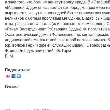
в знак того, что боги не нанесут волку вреда. В «Старше
«Младшей Эдде» описывается как перед концом мира (см
вырывается из пут и в последней битве хтонических чуд
великанов с богами проглатывает Одина, Видар, сын Оди
отца, разрывает Ф. пасть (или пронзает мечом сердце). 
«Речам Вафтруднира» («Старшая Эдда»), Ф. проглатыва
Эсхатологический демон Ф., несомненно, связан прежде 
«одинической» мифологией, в которой волки занимают 
(ср. волков Гери и фреки, служащих Одину). Своеобраз
Ф. является демонический пёс Гарм
Е. М.
Поделиться:
Реклама