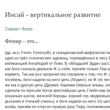
Инсай - вертикальное развитие
Главная
›
Фенир
Фенир - это...
(др.-исл. Fenrir, Fenrisulfr), в скандинавской мифологии г
одно из трёх хтонических чудовищ, порождённых в лесу
великаншей Ангрбодой от Локи. В «Младшей Эдде» расс
как боги сначала держали Ф. у себя, причём только Тюр 
кормить. Так как все пророчества говорили о том, что Ф. 
погибель, боги надели на него цепь (Лединг), но Ф. её лег
же как и другую цепь (Дроми). Карлики (чёрные альвы, ил
сделали по просьбе богов крепчайшую цепь Глейп-нир (
кошачьих шагов, женской бороды, корней гор, медвежьи
дыхания и птичьей слюны), и боги надели на него эту це
волка, причём он откусил правую руку Тюру, положившем