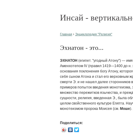
Инсай - вертикальн
Главная
›
Энциклопедия "Религия"
Эхнатон - это...
ЭХНАТОН
(египет. "угодный Атону") — им
Аменхотепом IV (правил 1419—1400 до н. 
основания поклонения богу Атону, которо
себя сыном Атона и стал его верховным ж
смерти Э. и не нашел далее сторонников 
примеров попыток введения монотеизма, 
множество пережитков язычества, и прежд
сущности, религия, введенная Э., была о
целом свойственного культуре Египта. На
монотеизмом пророка Моисея (см.
Моше
).
Поделиться: