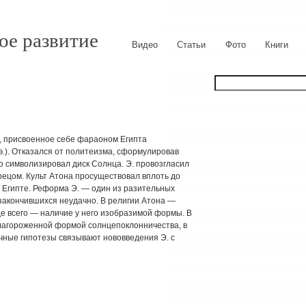
ое развитие
Видео
Статьи
Фото
Книги
я, присвоенное себе фараоном Египта
э.). Отказался от политеизма, сформулировав
го символизировал диск Солнца. Э. провозгласил
рецом. Культ Атона просуществовал вплоть до
в Египте. Реформа Э. — один из разительных
закончившихся неудачно. В религии Атона —
е всего — наличие у него изобразимой формы. В
благороженной формой солнцепоклонничества, в
учные гипотезы связывают нововведения Э. с