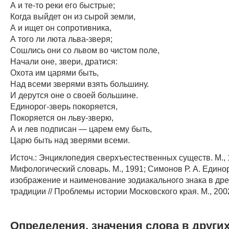
А и те-то реки его быстрые;
Когда выйдет он из сырой земли,
А и ищет он сопротивника,
А того ли люта льва-зверя;
Сошлись они со львом во чистом поле,
Начали оне, звери, дратися:
Охота им царями быть,
Над всеми зверями взять большину.
И дерутся оне о своей большине.
Единорог-зверь покоряется,
Покоряется он льву-зверю,
А и лев подписан — царем ему быть,
Царю быть над зверями всеми.
Источ.: Энциклопедия сверхъестественных существ. М., 
Мифологический словарь. М., 1991; Симонов Р. А. Единор
изображение и наименование зодиакального знака в др
традиции // Проблемы истории Московского края. М., 200
Определения, значения слова в други