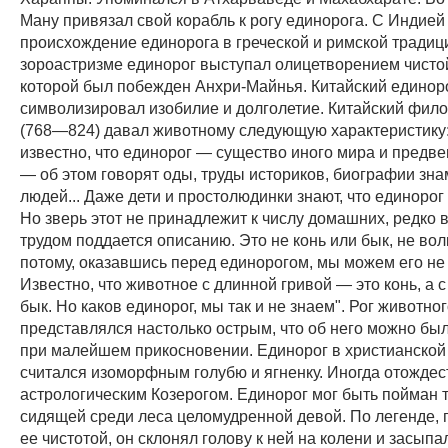
Ману привязал свой корабль к рогу единорога. С Индие
происхождение единорога в греческой и римской традиц
зороастризме единорог выступал олицетворением чисто
которой был побежден Анхри-Майнья. Китайский единор
символизировал изобилие и долголетие. Китайский фил
(768—824) давал животному следующую характеристику
известно, что единорог — существо иного мира и предве
— об этом говорят оды, труды историков, биографии зн
людей... Даже дети и простолюдинки знают, что единорог 
Но зверь этот не принадлежит к числу домашних, редко в
трудом поддается описанию. Это не конь или бык, не вол
потому, оказавшись перед единорогом, мы можем его не 
Известно, что животное с длинной гривой — это конь, а 
бык. Но каков единорог, мы так и не знаем". Рог животно
представлялся настолько острым, что об него можно бы
при малейшем прикосновении. Единорог в христианской
считался изоморфным голубю и ягненку. Иногда отождес
астрологическим Козерогом. Единорог мог быть пойман 
сидящей среди леса целомудренной девой. По легенде,
ее чистотой, он склонял голову к ней на колени и засыпа