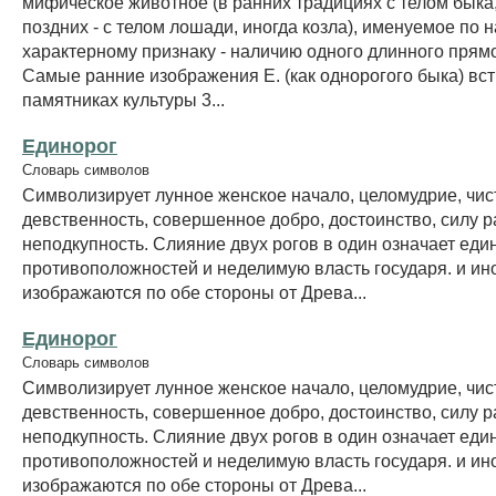
мифическое животное (в ранних традициях с телом быка,
поздних - с телом лошади, иногда козла), именуемое по 
характерному признаку - наличию одного длинного прямог
Самые ранние изображения Е. (как однорогого быка) вс
памятниках культуры 3...
Единорог
Словарь символов
Символизирует лунное женское начало, целомудрие, чист
девственность, совершенное добро, достоинство, силу ра
неподкупность. Слияние двух рогов в один означает еди
противоположностей и неделимую власть государя. и ин
изображаются по обе стороны от Древа...
Единорог
Словарь символов
Символизирует лунное женское начало, целомудрие, чист
девственность, совершенное добро, достоинство, силу ра
неподкупность. Слияние двух рогов в один означает еди
противоположностей и неделимую власть государя. и ин
изображаются по обе стороны от Древа...