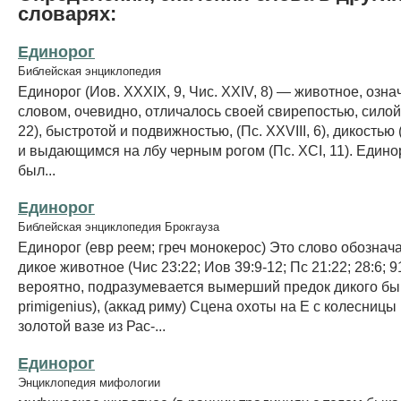
словарях:
Единорог
Библейская энциклопедия
Единорог (Иов. XXXIX, 9, Чис. XXIV, 8) — животное, озн
словом, очевидно, отличалось своей свирепостью, силой (
22), быстротой и подвижностью, (Пс. XXVIII, 6), дикостью 
и выдающимся на лбу черным рогом (Пс. XCI, 11). Един
был...
Единорог
Библейская энциклопедия Брокгауза
Единорог (евр реем; греч монокерос) Это слово обознач
дикое животное (Чис 23:22; Иов 39:9-12; Пс 21:22; 28:6; 91
вероятно, подразумевается вымерший предок дикого бы
primigenius), (аккад риму) Сцена охоты на Е с колесниц
золотой вазе из Рас-...
Единорог
Энциклопедия мифологии