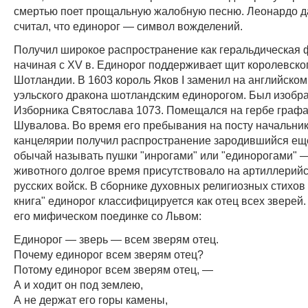
смертью поет прощальную жалобную песню. Леонардо д
считал, что единорог — символ вожделений.
Получил широкое распространение как геральдическая 
начиная с XV в. Единорог поддерживает щит королевско
Шотландии. В 1603 король Яков I заменил на английском
уэльского дракона шотландским единорогом. Был изобр
Изборника Святослава 1073. Помещался на гербе графа 
Шувалова. Во время его пребывания на посту начальни
канцелярии получил распространение зародившийся еще
обычай называть пушки "инрогами" или "единорогами" 
животного долгое время присутствовало на артиллерийс
русских войск. В сборнике духовных религиозных стихов
книга" единорог классифицируется как отец всех зверей
его мифическом поединке со Львом:
Единорог — зверь — всем зверям отец.
Почему единорог всем зверям отец?
Потому единорог всем зверям отец, —
А и ходит он под землею,
А не держат его горы камены,