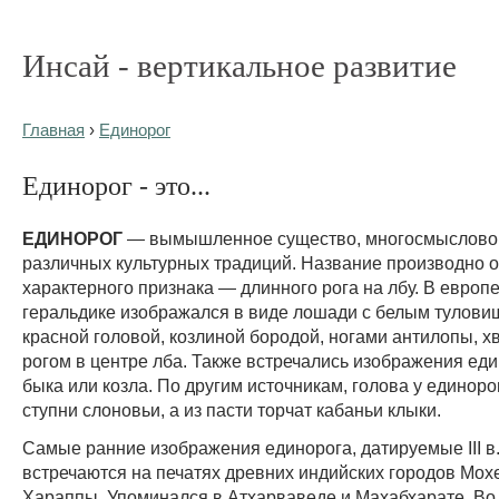
Инсай - вертикальное развитие
Главная
›
Единорог
Единорог - это...
ЕДИНОРОГ
— вымышленное существо, многосмыслово
различных культурных традиций. Название производно 
характерного признака — длинного рога на лбу. В европ
геральдике изображался в виде лошади с белым туловищ
красной головой, козлиной бородой, ногами антилопы, хв
рогом в центре лба. Также встречались изображения еди
быка или козла. По другим источникам, голова у единоро
ступни слоновьи, а из пасти торчат кабаньи клыки.
Самые ранние изображения единорога, датируемые III в. д
встречаются на печатях древних индийских городов Мох
Хараппы. Упоминался в Атхарваведе и Махабхарате. Во