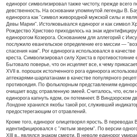
единорог символизировал также чистоту, прежде всего 
девственность. На основании упомянутой легенды В. Ба
единорога как "символ живородной мужской силы и явл
Девы Марии". Истолковывался единорог и как символ Хр
Рождество Христово приходилось на знак идентифициру
единорогом Козерога. Основанием для аллегорий с Иис
послужило евангельское определение его миссии — "воз
спасения нам". Рог единорога использовался в качеств
креста. Символизировал силу Христа в противостояние е
Бытовало поверье, что он исцеляет все, к чему прикасае
XVII в. порошок истолченного рога единорога использов
аптекарями-шарлатанами в качестве популярного рецеп
противоядия. По фольклорным представлениям единоро
очищает воду, отравленную змеей. Считалось, что, если 
единорога капнуть ядом, он потемнеет. В Виндзорском д
Лондоне хранился якобы такой рог, служивший индикато
предостерегающим от отравлений.
Кроме того, единорог олицетворял ярость. В переводах 
идентифицировался с "лютым зверем". По версии одного
XIII в., являлся знаком смерти. В неволе единорог умирае