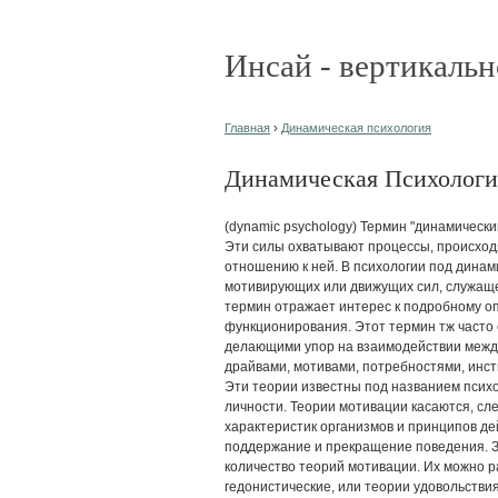
Инсай - вертикальн
Главная
›
Динамическая психология
Динамическая Психология 
(dynamic psychology) Термин "динамический" относится к воздействующим на систему силам. Эти силы охватывают процессы, происходящие как внутри самой системы, так и внешние по отношению к ней. В психологии под динамикой принято понимать взаимодействие мотивирующих или движущих сил, служащее детерминантой поведения организма. Т. о., этот термин отражает интерес к подробному описанию мотивов и принципов мотивированного функционирования. Этот термин тж часто связывается с определенными теориями, делающими упор на взаимодействии между сознательными и бессознательными силами - драйвами, мотивами, потребностями, инстинктами и желаниями - в направлении поведения. Эти теории известны под названием психоаналитических, или психодинамических, теорий личности. Теории мотивации касаются, следовательно, конкретизации мотивационных характеристик организмов и принципов действия мотива, к-рые определяют возникновение, поддержание и прекращение поведения. За прошедшие годы было разраб. большое количество теорий мотивации. Их можно разделить на три широкие категории: а) гедонистические, или теории удовольствия; б) когнитивные, или теории потребности в знании; в) теории роста или актуализации. Можно тж обозначить четвертую категорию, к-рая касается роли мозговых структур в мотивированном поведении и его нервных механизмов. Относящиеся к этой категории исслед. можно встретить в областях, определяемых как психобиология, биопсихология и нейробиология. Гедонистические теории мотивации, или теории удовольствия Гедонистические теории, или теории удовольствия, образуют наиболее широкую категорию теорий мотивации. В той или иной форме эта группа теорий подчеркивает ведущую роль удовольствия в организации активности. К этой категории можно отнести множество различных классов теорий. Пожалуй, наиболее крупная подгруппа гедонистических теорий включает те из них, к-рые делают акцент на совершаемых организмом усилиях в направлении снижения напряжения. Такие теории акцентируют внимание на нарушениях привычного состояния дел и удовольствии, возникающем в рез-те снижения напряжения путем энергетической разрядки, выражения инстинкта или снижения уровня драйва (внутреннего побуждения). Вудвортс заимствовал понятие драйва из области механики и употреблял его в значении источника движущей силы, или энергии, в функционировании организма. С тех пор и до 1960-х гг. это понятие активно использовалось психологами, занимающимися проблемами поведения чел. или животных. При этом часто проводились различия между врожденными и приобретенными драйвами, первичными и вторичными драйвами, висцерогенными и психогенными драйвами. В области поведения животных понятие драйва играло важную роль в теории научения Кларка Л. Халла. Согласно стимульно-реактивной (S-R) теории Халла, в процессе научения участвуют такие мотивационные переменные, как драйвы. Организм обладает первичными, или врожденными, драйвами, такими как боль и голод, а тж приобретенными, или вторичными, драйвами, такими как желание денег и страх - последние организм приобретает в процессе своего развития. Несмотря на то что понятие драйва относится к внутренним процессам, его могли использовать психологи бихевиористской ориентации, поскольку оно увязывалось со специфическими внешними условиями, к-рыми манипулировал экспериментатор. Изменения в уровне драйва, вызываемые манипуляциями экспериментатора, соотносились впоследствии с объективно определяемыми и измеряемыми внешними реакциями. Работы Халла продолжили в числе др. исследователей Миллер и Доллард. Они, в частности, внесли вклад в описание роли приобретенных, вторичных драйвов в челов. поведении. Напр., тревога рассматривалась как вторичный драйв, осн. на первичном драйве боли. Драйв тревоги имеет важное значение, поскольку он может быстро приобретаться, превращаясь в мощную мотивирующую силу и приводя к разнообразию форм реакций, характерных как для нормального, так и для патологического поведения. Большое внимание Миллер и Доллард уделили взаимосвязи между фрустрацией и агрессией, а тж значению конфликтов драйвов в клинических феноменах. Так, конфликт "приближения- избегания" между двумя драйвами рассматривался как базовый ингредиент в развитии невротического поведения. Доллард и Миллер попытались объединить достижения теории научения, представленной в работах Халла, с достижениями психоанализа, представленными в работах Фрейда. Понятием из области мотивации, связанным с понятием драйва и использовавшимся мн. создателями теорий личности, является понятие потребности. Виднейшим представителем такого подхода был Курт Левин, к-рый рассматривал вс