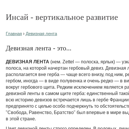
Инсай - вертикальное развитие
Главная
›
Девизная лента
Девизная лента - это...
ДЕВИЗНАЯ ЛЕНТА
(нем. Zettel — полоска, ярлык) — уз
полоса, на которой начертан гербовый девиз. Девизная 
располагается вне герба — чаще всего внизу, под ним, 
гербом, иногда — в виде полувенка и очень редко — в в
вокруг гербового щита. Редким исключением является 
девизной ленты в самом щите герба: единственный тако
всю историю девизов встречается лишь в гербе Франции,
предпринято с целью особо подчеркнуть то обстоятельств
"Свобода, Равенство, Братство" был впервые в мире в
в этой стране.
Цвет девизной ленты строго определен. В родовых, личн