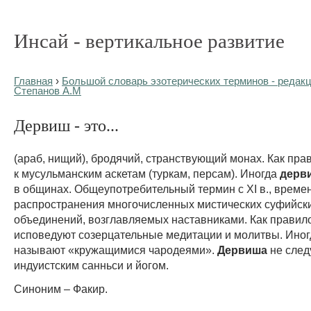
Инсай - вертикальное развитие
Главная
›
Большой словарь эзотерических терминов - редакц
Степанов А.М
Дервиш - это...
(араб, нищий), бродячий, странствующий монах. Как пра
к мусульманским аскетам (туркам, персам). Иногда
дерв
в общинах. Общеупотребительный термин с XI в., време
распространения многочисленных мистических суфийск
объединений, возглавляемых наставниками. Как правил
исповедуют созерцательные медитации и молитвы. Иног
называют «кружащимися чародеями».
Дервиша
не следу
индуистским санньси и йогом.
Синоним – Факир.