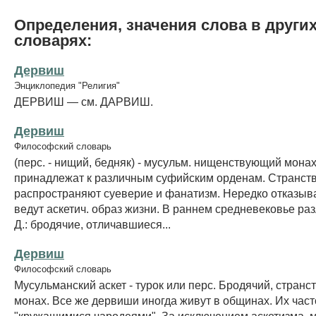
Определения, значения слова в други
словарях:
Дервиш
Энциклопедия "Религия"
ДЕРВИШ — см. ДАРВИШ.
Дервиш
Философский словарь
(перс. - нищий, бедняк) - мусульм. нищенствующий монах
принадлежат к различным суфийским орденам. Странств
распространяют суеверие и фанатизм. Нередко отказыва
ведут аскетич. образ жизни. В раннем средневековье раз
Д.: бродячие, отличавшиеся...
Дервиш
Философский словарь
Мусульманский аскет - турок или перс. Бродячий, стран
монах. Все же дервиши иногда живут в общинах. Их час
"кружащимися чародеями". За исключением аскетизма, 