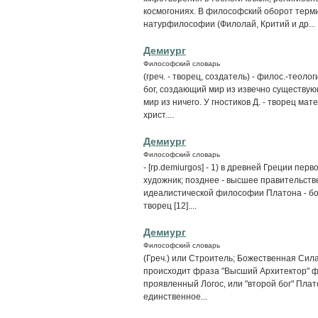
космогониях. В философский оборот терми
натурфилософии (Филолай, Критий и др...
Демиург
Философский словарь
(греч. - творец, создатель) - филос.-теолог
бог, создающий мир из извечно существующ
мир из ничего. У гностиков Д. - творец мат
христ....
Демиург
Философский словарь
- [гр.demiurgos] - 1) в древней Греции пе
художник; позднее - высшее правительстве
идеалистической философии Платона - бож
творец [12]....
Демиург
Философский словарь
(Греч.) или Строитель; Божественная Сила
происходит фраза "Высший Архитектор" фр
проявленный Логос, или "второй бог" Плато
единственное...