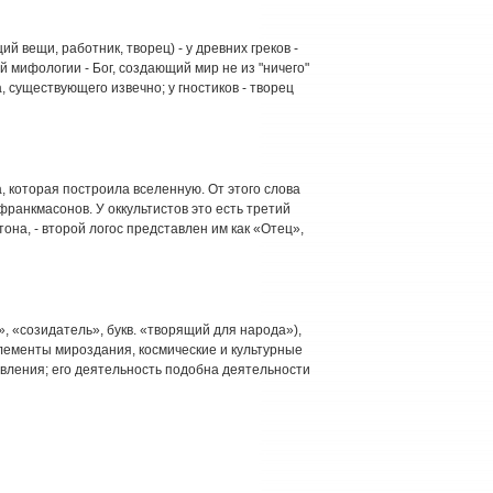
й вещи, работник, творец) - у древних греков -
 мифологии - Бог, создающий мир не из "ничего"
а, существующего извечно; у гностиков - творец
, которая построила вселенную. От этого слова
анкмасонов. У оккультистов это есть третий
она, - второй логос представлен им как «Отец»,
», «созидатель», букв. «творящий для народа»),
ементы мироздания, космические и культурные
овления; его деятельность подобна деятельности