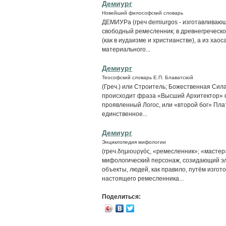
Демиург
Новейший философский словарь
ДЕМИУРa (греч demiurgos - изготавливающи
свободный ремесленник; в древнегреческой
(как в иудаизме и христианстве), а из хаос
материального...
Демиург
Теософский словарь Е.П. Блаватской
(Греч.) или Строитель; Божественная Сила
происходит фраза «Высший Архитектор» фр
проявленный Логос, или «второй бог» Плат
единственное...
Демиург
Энциклопедия мифологии
(греч.δημιουργός, «ремесленник»; «мастер
мифологический персонаж, созидающий эл
объекты, людей, как правило, путём изгот
настоящего ремесленника...
Поделиться: