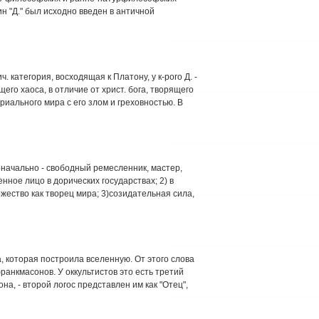
н "Д." был исходно введен в античной
ич. категория, восходящая к Платону, у к-рого Д. -
его хаоса, в отличие от христ. бога, творящего
ериального мира с его злом и греховностью. В
рвоначально - свободный ремесленник, мастер,
нное лицо в дорических государствах; 2) в
ество как творец мира; 3)созидательная сила,
, которая построила вселенную. От этого слова
анкмасонов. У оккультистов это есть третий
на, - второй логос представлен им как "Отец",