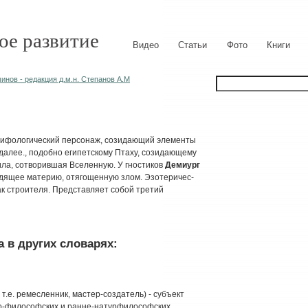
ое развитие
Видео
Статьи
Фото
Книги
нов - редакция д.м.н. Степанов А.М
, мифологический персонаж, созидающий элементы
 далее., подобно египетскому Птаху, созидающему
ила, сотворившая Вселенную. У гностиков
Демиург
одящее материю, отягощенную злом. Эзотеричес-
к строителя. Представляет собой третий
 в других словарях:
 т.е. ремесленник, мастер-создатель) - субъект
но-философских и ранне-натурфилософских