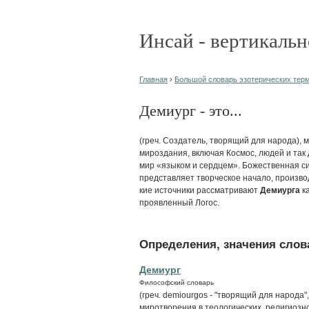
Инсай - вертикальн
Главная
›
Большой словарь эзотерических терми
Демиург - это...
(греч. Создатель, творящий для народа)
мироздания, включая Космос, людей и так
мир «языком и сердцем». Божественная с
представляет творческое начало, произв
кие источники рассматривают
Демиурга
ка
проявленный Логос.
Определения, значения слова
Демиург
Философский словарь
(греч. demiourgos - "творящий для народа",
миротворения в теологических, религиоз