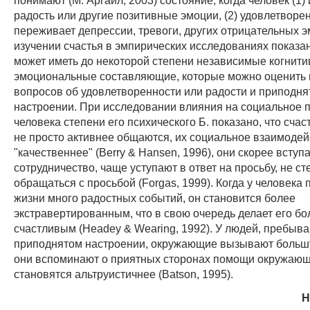
радость или другие позитивные эмоции, (2) удовлетворен
переживает депрессии, тревоги, других отрицательных 
изучении счастья в эмпирических исследованиях показан
может иметь до некоторой степени независимые когнити
эмоциональные составляющие, которые можно оценить
вопросов об удовлетворенности или радости и приподн
настроении. При исследовании влияния на социальное 
человека степени его психического Б. показано, что сча
не просто активнее общаются, их социальное взаимодей
"качественнее" (Berry & Hansen, 1996), они скорее вступ
сотрудничество, чаще уступают в ответ на просьбу, не с
обращаться с просьбой (Forgas, 1999). Когда у человека 
жизни много радостных событий, он становится более
экстравертированным, что в свою очередь делает его бо
счастливым (Headey & Wearing, 1992). У людей, пребыв
приподнятом настроении, окружающие вызывают больш
они вспоминают о приятных сторонах помощи окружаю
становятся альтруистичнее (Batson, 1995).
Н