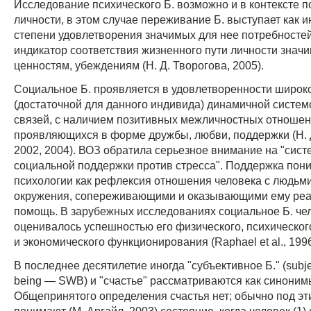
Исследование психического Б. возможно и в контексте 
личности, в этом случае переживание Б. выступает как 
степени удовлетворения значимых для нее потребностей
индикатор соответствия жизненного пути личности знач
ценностям, убеждениям (Н. Д. Творогова, 2005).
Социальное Б. проявляется в удовлетворенности широк
(достаточной для данного индивида) динамичной систе
связей, с наличием позитивных межличностных отношен
проявляющихся в форме дружбы, любви, поддержки (Н. 
2002, 2004). ВОЗ обратила серьезное внимание на "сист
социальной поддержки против стресса". Поддержка пон
психологии как рефлексия отношения человека с людьми
окружения, сопереживающими и оказывающими ему ре
помощь. В зарубежных исследованиях социальное Б. че
оценивалось успешностью его физического, психическог
и экономического функционирования (Raphael et al., 1996
В последнее десятилетие иногда "субъективное Б." (subjec
being — SWB) и "счастье" рассматриваются как синоним
Общепринятого определения счастья нет; обычно под э
понимают (М. Аргайл, 2003) состояние, когда человек (1