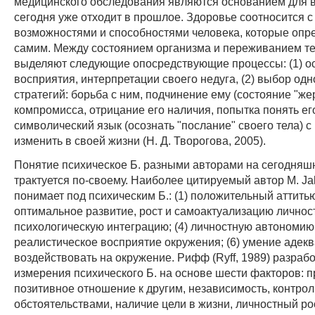
медицинского обследования являются основанием для в
сегодня уже отходит в прошлое. Здоровье соотносится с
возможностями и способностями человека, которые опр
самим. Между состоянием организма и переживанием те
выделяют следующие опосредствующие процессы: (1) о
восприятия, интерпретации своего недуга, (2) выбор одн
стратегий: борьба с ним, подчинение ему (состояние "же
компромисса, отрицание его наличия, попытка понять ег
символический язык (осознать "послание" своего тела) с
изменить в своей жизни (Н. Д. Творогова, 2005).
Понятие психическое Б. разными авторами на сегодняш
трактуется по-своему. Наиболее цитируемый автор M. Ja
понимает под психическим Б.: (1) положительный аттитьюд
оптимальное развитие, рост и самоактуализацию личност
психологическую интеграцию; (4) личностную автономию;
реалистическое восприятие окружения; (6) умение адек
воздействовать на окружение. Рифф (Ryff, 1989) разраб
измерения психического Б. на основе шести факторов: п
позитивное отношение к другим, независимость, контрол
обстоятельствами, наличие цели в жизни, личностный рос