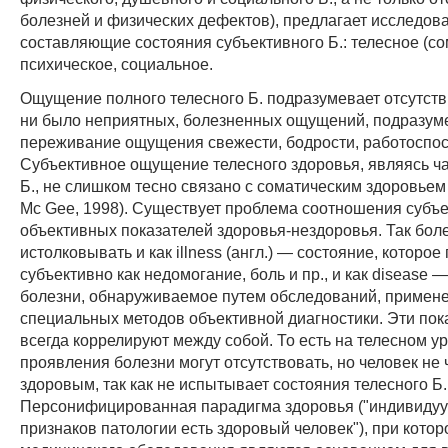
болезней и физических дефектов), предлагает исследов
составляющие состояния субъективного Б.: телесное (со
психическое, социальное.
Ощущение полного телесного Б. подразумевает отсутств
ни было неприятных, болезненных ощущений, подразум
переживание ощущения свежести, бодрости, работоспос
Субъективное ощущение телесного здоровья, являясь ч
Б., не слишком тесно связано с соматическим здоровьем 
Mc Gee, 1998). Существует проблема соотношения субъ
объективных показателей здоровья-нездоровья. Так бол
истолковывать и как illness (англ.) — состояние, которо
субъективно как недомогание, боль и пр., и как disease 
болезни, обнаруживаемое путем обследований, примен
специальных методов объективной диагностики. Эти пок
всегда коррелируют между собой. То есть на телесном у
проявления болезни могут отсутствовать, но человек не 
здоровым, так как не испытывает состояния телесного Б.
Персонифицированная парадигма здоровья ("индивидуу
признаков патологии есть здоровый человек"), при кото