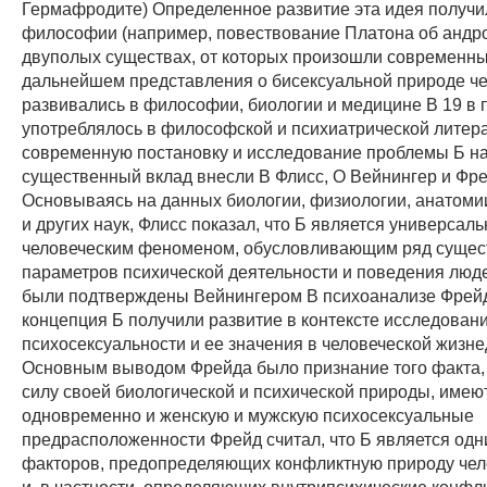
Гермафродите) Определенное развитие эта идея получи
философии (например, повествование Платона об андро
двуполых существах, от которых произошли современны
дальнейшем представления о бисексуальной природе ч
развивались в философии, биологии и медицине В 19 в 
употреблялось в философской и психиатрической литер
современную постановку и исследование проблемы Б н
существенный вклад внесли В Флисс, О Вейнингер и Фр
Основываясь на данных биологии, физиологии, анатоми
и других наук, Флисс показал, что Б является универсал
человеческим феноменом, обусловливающим ряд суще
параметров психической деятельности и поведения люд
были подтверждены Вейнингером В психоанализе Фрейд
концепция Б получили развитие в контексте исследован
психосексуальности и ее значения в человеческой жизн
Основным выводом Фрейда было признание того факта, 
силу своей биологической и психической природы, имею
одновременно и женскую и мужскую психосексуальные
предрасположенности Фрейд считал, что Б является одн
факторов, предопределяющих конфликтную природу че
и, в частности, определяющих внутрипсихические конфл