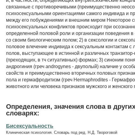
связанные с противоречивыми (преимущественно неос
психосексуальными ориентациями самого индивида и п
между его побуждениями и внешним миром Некоторое 
психосексуальных конфликтов происходит при осознан
определенной половой роли и организации поведения в 
со своим биологическим полом; 2) в сексологии и сексоп
половое влечение индивида к сексуальным контактам с
полов, выступающее в истинной и различных транзитор
(преходящих, в тч ситуативных) формах; 3) синоним пон
андрогиния (греч androgynes - двуполый) наличие у особ
свойств и преимущественно вторичных половых признак
пола и гермафродитизм (греч Hermaphrodites - Гермафро
животного или человека признаков мужского и женского 
Определения, значения слова в други
словарях:
Бисексуальность
Клиническая психология. Словарь под ред. Н.Д. Твороговой