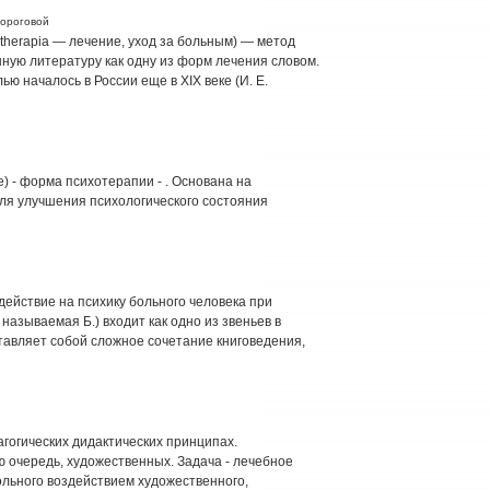
вороговой
р. therapia — лечение, уход за больным) — метод
ную литературу как одну из форм лечения словом.
ю началось в России еще в XIX веке (И. Е.
ение) - форма психотерапии - . Основана на
ля улучшения психологического состояния
действие на психику больного человека при
называемая Б.) входит как одно из звеньев в
тавляет собой сложное сочетание книговедения,
агогических дидактических принципах.
ю очередь, художественных. Задача - лечебное
льного воздействием художественного,