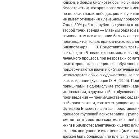
Книжные фонды библиотек обычно универс
беллетристика, которая повсеместно имен
не включает каких-либо дисциплин, учит
не имеет отношения к лечебному процессу
Около 80% работ зарубежных ученых отн
второй точки зрения — главным образом в
компонентом психотерапии больных невро
производится только врачом-психотерапе
библиотекаря. 3. Представители третье
считают, что Б. является вспомогательной
лечебного процесса при неврозах и сомат
психотерапевта и специально обученного
придерживаются врачи и библиотечные р
используются обычно художественные про
эстетотерапии (Кузнецов О. Н., 1995). По
принципами: в одном случае это книги, ад
их нозологии; в другом выбор обусловлен
произведения — преимущественно седатив
выбираются книги, соответствующие хара
функцией Б. может являться представлени
процессе групповой психотерапии. Группов
«может стать мостом к систематической
книги в библиотерапевтических целях (Милл
степень доступности изложения (или степе
должен быть больному «по плечу»; 3) макс