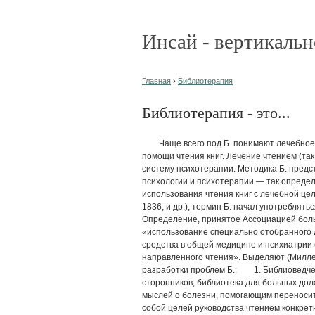
Инсай - вертикальн
Главная
›
Библиотерапия
Библиотерапия - это...
Чаще всего под Б. понимают лечебное в
помощи чтения книг. Лечение чтением (так 
систему психотерапии. Методика Б. предс
психологии и психотерапии — так опреде
использования чтения книг с лечебной цел
1836, и др.), термин Б. начал употреблятьс
Определение, принятое Ассоциацией больн
«использование специально отобранного 
средства в общей медицине и психиатрии
направленного чтения». Выделяют (Миллер
разработки проблем Б.: 1. Библиоведчес
сторонников, библиотека для больных до
мыслей о болезни, помогающим переносит
собой целей руководства чтением конкрет