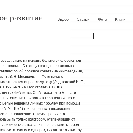
ое развитие
Видео
Статьи
Фото
Книги
оздействие на психику больного человека при
называемая Б.) входит как одно из звеньев в
тавляет собой сложное сочетание книговедения,
лял Б. В. Н. Мясищев. Хотя начало
ью относится к прошлому веку (Дядьковский И. Е.,
я в 1920-е гг. нашего столетия в США.
ичных библиотек США, гласит, что Б. — это
для чтения материала как терапевтического
 с целью решения личных проблем при помощи
 А. М., 1974) три основных направления
кое направление. С точки зрения его
лжна быть только фактором, отвлекающим от
ь физические страдания, но не ставить перед
ного читателя или однородных читательских групп.