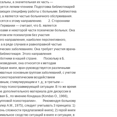
альны, а значительная их часть —
уется легким чтением. Подготовка библиотекарей
ывающих специфику работы с больными. Библиотека
, а является частью больничного обслуживания.
осятся к этому направлению. 2. Сторонники
 Германии — считают, что Б. является
зами и некоторой части психически больных. Она
втом или психиатром без участия
го направления, наиболее перспективного,
, а в ряде случаев и равноправной частью
ических заболеваниях. Она требует участия врача-
 библиотекаря. Этого направления
аботники в нашей стране. Поскольку в Б.
изведения, она относится к методам
дбирая книги, врач руководствуется различными
екватные основным группам заболеваний, с учетом
 психотерапевтическим воздействием
ным, стимулирующим и т. д.; в третьем —
ктеру психотравмирующей ситуации. В то же время
е дополнительного материала для дискуссии в
ая Б., по мнению Кондаша (Kondas О., 1966),
 групповой психотерапии». Рекомендуя больному
ер A.M., 1975), следует учитывать 3 принципа: 1)
нь сложности предлагаемой книги); 2) герой книги
имальное сходство ситуаций в книге и ситуации, в