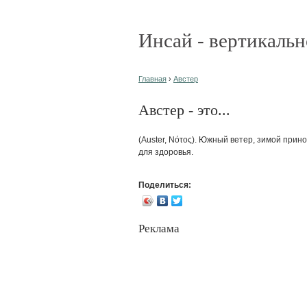
Инсай - вертикальн
Главная
›
Австер
Австер - это...
(Auster, Νότος). Южный ветер, зимой прин
для здоровья.
Поделиться:
Реклама