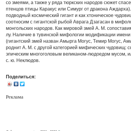
со змеями, а также у ряда тюркских народов сюжет спас
птенцов птицы Каракус или Симург от дракона Аждарха).
подводный космический гигант и как хтоническое чудови
соотносим с гигантской рыбой Аврага Дзагасан в мифол
монгольских народов. Как мировой змей А. М. сопостави
лу. Наличие в тувинской мифологии модификации имени 
(гигантский змей назван Амырга Могус, Темир Могус, Ам
роднит А. М. с другой категорией мифических чудовищ: с
эпическим многоголовым великаном-людоедом мусом, и
с. ю. Неклюдов.
Поделиться:
Реклама