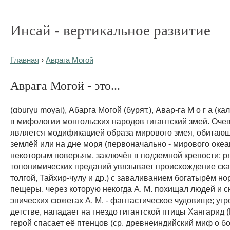
Инсай - вертикальное развитие
Главная
›
Аврага Могой
Аврага Могой - это...
(αburγu moγai), Абарга Могой (бурят.), Авар-га М о г а (ка
в мифологии монгольских народов гигантский змей. Оче
является модификацией образа мирового змея, обитающ
землёй или на дне моря (первоначально - мирового океа
некоторым поверьям, заключён в подземной крепости; р
топонимических преданий увязывает происхождение ска
толгой, Тайхир-чулу и др.) с заваливанием богатырём но
пещеры, через которую некогда А. М. похищал людей и ск
эпических сюжетах А. М. - фантастическое чудовище; угр
детстве, нападает на гнездо гигантской птицы Хангарид (
герой спасает её птенцов (ср. древнеиндийский миф о б