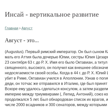
Инсай - вертикальное развитие
Главная
›
Август
Август - это...
(Augustus). Первый римский император. Он был сыном К
мать его Аттия была дочерью Юлии, сестры Юлия Цезар
23 сентября 63 г. до Р. X. Имя его было Октавиан, а титул а
священного, высокого, он получил как внешнее обознач
недосягаемости своей особы. Когда в 44 г. до Р. X. Юлий
убит в Риме, Октавиан учился в Аполлонии. Узнав о поги
дяди, он тотчас же отправился в Италию, где был принят
Вскоре ему удалось сделаться консулом, а затем раздел
империю между триумвирами (, Лепид, Антоний), союз к
продолжался 5 лет. Был обнародован список их врагов, и
числе 2000 всадников и 300 сенаторов, между которыми