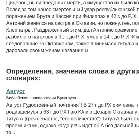
Цицерон, были преданы смерти, а имущество их было к
Вслед за тем нанес смертельный удар республиканской 
поражением Брута и Кассия при Филиппах в 42 г. до Р. X
Антоний женился на сестре а Октавии, но покинул ее, по
Клеопатры. Раздраженный этим, дал Антонию сражение 
разбил его наголову в 31 г. до Р. X. умер в 14 г. до Р. X. 
следовавшие за Октавианом, также принимали титул а и
даровали своим женам название ы.
Определения, значения слова в други
словарях:
Август
Библейская энциклопедия Брокгауза
Август ("удостоенный почтения") В 27 г до РХ рим сенат
родившемуся в 63 г до РХ Гаю Юлию Цезарю Октавиану
титул А (греч себастос, "его величество") Титул А был со
преемниками, однако когда речь идет об А без дальнейш
то...