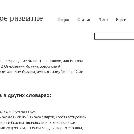
ое развитие
Видео
Статьи
Фото
Книги
ие, прекращение бытия") — в Танахе, или Ветхом
 В Откровении Иоанна Богослова А.
ом, ангелом бездны, имя которому "по-еврейски
 в других словарях:
ция д.м.н. Степанов А.М
нгел ада близкий ангелу смерти, соответствующий
гилы и бездны преисподней. В христианских
ым существом, ангелом бездны, царем саранчи,