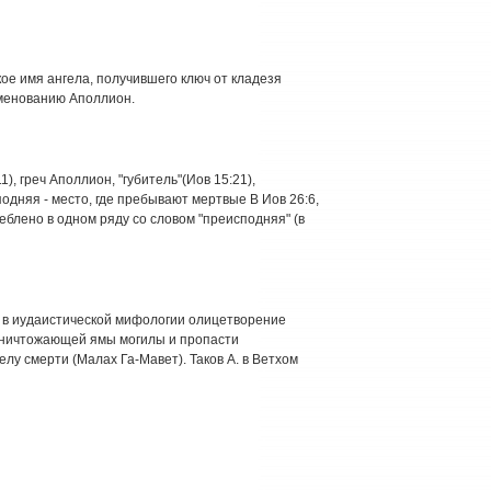
ское имя ангела, получившего ключ от кладезя
менованию Аполлион.
), греч Аполлион, "губитель"(Иов 15:21),
подняя - место, где пребывают мертвые В Иов 26:6,
треблено в одном ряду со словом "преисподняя" (в
), в иудаистической мифологии олицетворение
ничтожающей ямы могилы и пропасти
елу смерти (Малах Га-Мавет). Таков А. в Ветхом