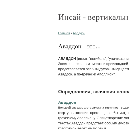
Инсай - вертикальн
Главная
›
Аваддон
Аваддон - это...
АВАДДОН
(иврит. "погибель"; "уничтожен
Завете, — синоним смерти и преисподней.
представляется особым духовным существ
Аваддон, а по-гречески Аполлион".
Определения, значения слова
Аваддон
Большой словарь эзотерических терминов - редак
(евр. уничтожение, прекращение бытия), а
греческому Аполлиону. Олицетворение мо
текстах Аваддон предстаёт особым духовн
которую он ведет на людей в...