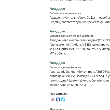
Аваддон
Библейская энциклопедия
Аваддон (губитель) (Апок. IX, 11) — еврей
бездны, соответствующее греческому наи
Аваддон
Библейская энциклопедия Брокгауза
Аваддон (евр имя "ангела бездны"(Откр 9:11
"уничтожение", "гибель") В ВЗ также преис
как и в Притч 15:11; 27:20, понятие А упо
МТ в обоих...
Аваддон
Энциклопедия мифологии
(евр. abaddôn, «погибель»; греч. Αβαδδών
поглощающей, скрывающей и бесследно у
преисподней (шеол); фигура, близкая к анг
завете (Иов 26,6; 28, 22; 31, 12;...
Поделиться:
Реклама