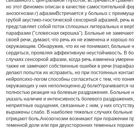
но этот феномен описан в качестве самостоятельной ф
анозогнозии.г) афазииВстречается у больных с преимущ
грубой акустико-гностической сенсорной афазией, речь 
представляет собой поток сплошных литеральных и вер
парафазии ("словесная окрошка"). Больные не замечают
своей речи, думают, что речь их не изменена и хорошо п
окружающим. Обнаружив, что их не понимают, больные 
сердиться, проявляя аффективную неустойчивость. В бо
случаях сенсорной афазии, когда речь изменена умерен
также не замечают собственные ошибки в речи (парафаз
делают попыток их исправить, но при постоянных контак
нейропсихо-логом способны согласиться с тем, что пони
окружающих у них неполноценно.д) болиУтрачивается ч
полностью реакция на болевые раздражения. Больные н
указать наличие и интенсивность болевого раздражения,
неприятные ощущения, связанные с ним, у них отсутств
выражены слабо. В наиболее тяжелых случаях больные
отрицают боль.Анозогнозии возникают при поражении п
теменной доли или при двухсторонних теменных пораже