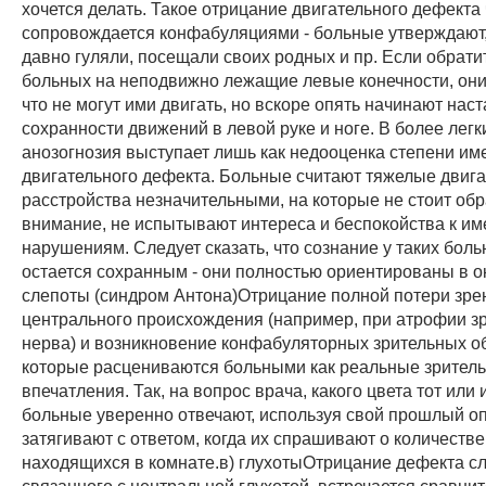
хочется делать. Такое отрицание двигательного дефекта
сопровождается конфабуляциями - больные утверждают, 
давно гуляли, посещали своих родных и пр. Если обрат
больных на неподвижно лежащие левые конечности, они
что не могут ими двигать, но вскоре опять начинают наст
сохранности движений в левой руке и ноге. В более легк
анозогнозия выступает лишь как недооценка степени и
двигательного дефекта. Больные считают тяжелые двиг
расстройства незначительными, на которые не стоит об
внимание, не испытывают интереса и беспокойства к и
нарушениям. Следует сказать, что сознание у таких бол
остается сохранным - они полностью ориентированы в 
слепоты (синдром Антона)Отрицание полной потери зре
центрального происхождения (например, при атрофии з
нерва) и возникновение конфабуляторных зрительных о
которые расцениваются больными как реальные зрител
впечатления. Так, на вопрос врача, какого цвета тот или 
больные уверенно отвечают, используя свой прошлый оп
затягивают с ответом, когда их спрашивают о количестве
находящихся в комнате.в) глухотыОтрицание дефекта сл
связанного с центральной глухотой, встречается сравнит