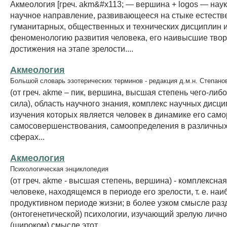
Акмеология [греч. akm&#x113; — вершина + logos — наук
научное направление, развивающееся на стыке естеств
гуманитарных, общественных и технических дисциплин 
феноменологию развития человека, его наивысшие твор
достижения на этапе зрелости....
Акмеология
Большой словарь эзотерических терминов - редакция д.м.н. Степано
(от греч. akme – пик, вершина, высшая степень чего-либ
сила), область научного знания, комплекс научных дисц
изучения которых является человек в динамике его само
самосовершенствования, самоопределения в различны
сферах...
Акмеология
Психологическая энциклопедия
(от греч. akme - высшая степень, вершина) - комплексная
человеке, находящемся в периоде его зрелости, т. е. на
продуктивном периоде жизни; в более узком смысле раз
(онтогенетической) психологии, изучающий зрелую лично
(широком) смысле этот...