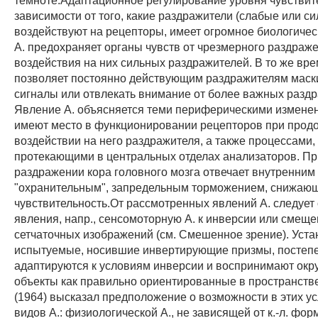
зависимости от того, какие раздражители (слабые или с
воздействуют на рецепторы, имеет огромное биологичес
А. предохраняет органы чувств от чрезмерного раздраже
воздействия на них сильных раздражителей. В то же вре
позволяет постоянно действующим раздражителям маск
сигналы или отвлекать внимание от более важных раздр
Явление А. объясняется теми периферическими измене
имеют место в функционировании рецепторов при прод
воздействии на него раздражителя, а также процессами,
протекающими в центральных отделах анализаторов. Пр
раздражении кора головного мозга отвечает внутренним
"охранительным", запредельным торможением, снижаю
чувствительность.От рассмотренных явлений А. следует 
явления, напр., сенсомоторную А. к инверсии или смещ
сетчаточных изображений (см. Смешенное зрение). Уста
испытуемые, носившие инвертирующие призмы, постеп
адаптируются к условиям инверсии и воспринимают ок
объекты как правильно ориентированные в пространстве
(1964) высказал предположение о возможности в этих у
видов А.: физиологической А., не зависящей от к.-л. фор