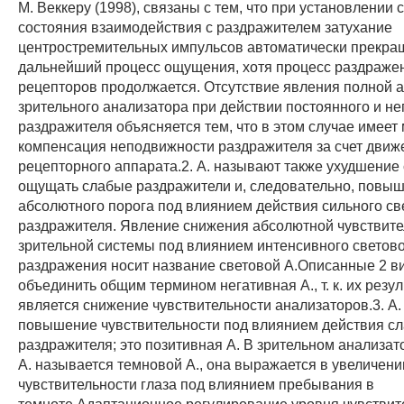
М. Веккеру (1998), связаны с тем, что при установлении
состояния взаимодействия с раздражителем затухание
центростремительных импульсов автоматически прекра
дальнейший процесс ощущения, хотя процесс раздраже
рецепторов продолжается. Отсутствие явления полной 
зрительного анализатора при действии постоянного и н
раздражителя объясняется тем, что в этом случае имеет
компенсация неподвижности раздражителя за счет движ
рецепторного аппарата.2. А. называют также ухудшение
ощущать слабые раздражители и, следовательно, повы
абсолютного порога под влиянием действия сильного св
раздражителя. Явление снижения абсолютной чувствите
зрительной системы под влиянием интенсивного светов
раздражения носит название световой А.Описанные 2 в
объединить общим термином негативная А., т. к. их резу
является снижение чувствительности анализаторов.3. А
повышение чувствительности под влиянием действия сл
раздражителя; это позитивная А. В зрительном анализат
А. называется темновой А., она выражается в увеличен
чувствительности глаза под влиянием пребывания в
темноте.Адаптационное регулирование уровня чувствит