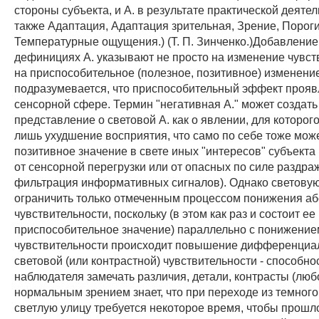
стороны субъекта, и А. в результате практической деятел
также Адаптация, Адаптация зрительная, Зрение, Порог
Температурные ощущения.) (Т. П. Зинченко.)Добавление
дефинициях А. указывают не просто на изменение чувст
на приспособительное (полезное, позитивное) изменени
подразумевается, что приспособительный эффект прояв
сенсорной сфере. Термин "негативная А." может создат
представление о световой А. как о явлении, для которог
лишь ухудшение восприятия, что само по себе тоже мож
позитивное значение в свете иных "интересов" субъекта 
от сенсорной перегрузки или от опасных по силе раздра
фильтрация информативных сигналов). Однако световую
ограничить только отмеченным процессом понижения а
чувствительности, поскольку (в этом как раз и состоит ее
приспособительное значение) параллельно с понижени
чувствительности происходит повышение дифференциа
световой (или контрастной) чувствительности - способно
наблюдателя замечать различия, детали, контрасты (люб
нормальным зрением знает, что при переходе из темног
светлую улицу требуется некоторое время, чтобы прошл