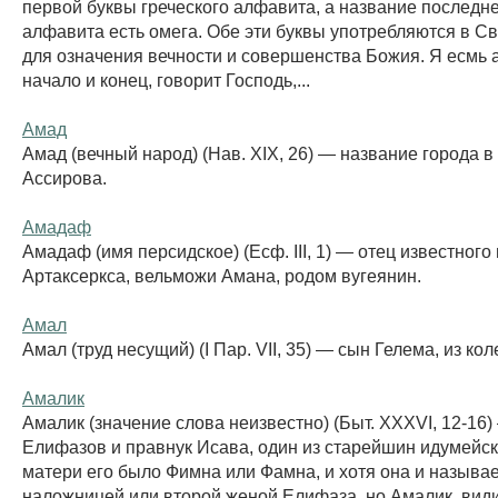
первой буквы греческого алфавита, а название последне
алфавита есть омега. Обе эти буквы употребляются в С
для означения вечности и совершенства Божия. Я есмь 
начало и конец, говорит Господь,...
Амад
Амад (вечный народ) (Нав. XIX, 26) — название города в
Ассирова.
Амадаф
Амадаф (имя персидское) (Есф. III, 1) — отец известного
Артаксеркса, вельможи Амана, родом вугеянин.
Амал
Амал (труд несущий) (I Пар. VII, 35) — сын Гелема, из ко
Амалик
Амалик (значение слова неизвестно) (Быт. XXXVI, 12-16
Елифазов и правнук Исава, один из старейшин идумейск
матери его было Фимна или Фамна, и хотя она и называе
наложницей или второй женой Елифаза, но Амалик, вид