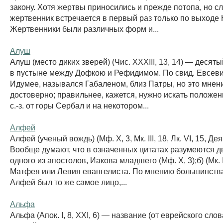
закону. Хотя жертвы приносились и прежде потопа, но с
жертвенник встречается в первый раз только по выходе Н
Жертвенники были различных форм и...
Алуш
Алуш (место диких зверей) (Чис. XXXIII, 13, 14) — десят
в пустыне между Дофкою и Рефидимом. По свид. Евсеви
Идумее, назывался Габаленом, близ Патры, но это мнен
достоверно; правильнее, кажется, нужно искать положе
с.-з. от горы Сербал и на некотором...
Алфей
Алфей (ученый вождь) (Мф. X, 3, Мк. III, 18, Лк. VI, 15, Деян.
Вообще думают, что в означенных цитатах разумеются дв
одного из апостолов, Иакова младшего (Мф. X, 3);б) (Мк. I
Матфея или Левия евангелиста. По мнению большинств
Алфей был то же самое лицо,...
Альфа
Альфа (Апок. I, 8, XXI, 6) — название (от еврейского сло