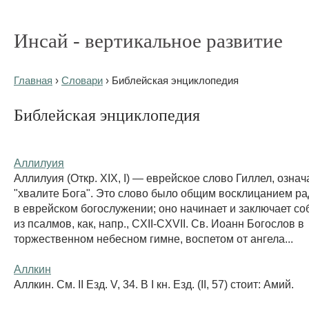
Инсай - вертикальное развитие
Главная
›
Словари
› Библейская энциклопедия
Библейская энциклопедия
Аллилуия
Аллилуия (Откр. XIX, I) — еврейское слово Гиллел, озн
"хвалите Бога". Это слово было общим восклицанием ра
в еврейском богослужении; оно начинает и заключает с
из псалмов, как, напр., CXII-CXVII. Св. Иоанн Богослов в
торжественном небесном гимне, воспетом от ангела...
Аллкин
Аллкин. См. II Езд. V, 34. В I кн. Езд. (II, 57) стоит: Амий.