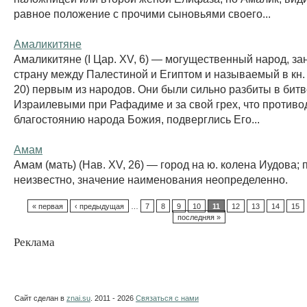
равное положение с прочими сыновьями своего...
Амаликитяне
Амаликитяне (I Цар. XV, 6) — могущественный народ, з
страну между Палестиной и Египтом и называемый в кн. 
20) первым из народов. Они были сильно разбиты в бит
Израилевыми при Рафадиме и за свой грех, что против
благостоянию народа Божия, подверглись Его...
Амам
Амам (мать) (Нав. XV, 26) — город на ю. колена Иудова;
неизвестно, значение наименования неопределенно.
« первая
‹ предыдущая
…
7
8
9
10
11
12
13
14
15
последняя »
Реклама
Сайт сделан в
znai.su
. 2011 - 2026
Связаться с нами