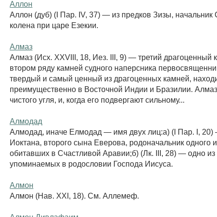
Аллон
Аллон (дуб) (I Пар. IV, 37) — из предков Зизы, начальни
колена при царе Езекии.
Алмаз
Алмаз (Исх. XXVIII, 18, Иез. III, 9) — третий драгоценный
втором ряду камней судного наперсника первосвященни
твердый и самый ценный из драгоценных камней, нахо
преимущественно в Восточной Индии и Бразилии. Алмаз 
чистого угля, и, когда его подвергают сильному...
Алмодад
Алмодад, иначе Елмодад — имя двух лиц:а) (I Пар. I, 20)
Иоктана, второго сына Еверова, родоначальник одного и
обитавших в Счастливой Аравии;б) (Лк. III, 28) — одно из
упоминаемых в родословии Господа Иисуса.
Алмон
Алмон (Нав. XXI, 18). См. Аллемеф.
Алмон Дивлафаим