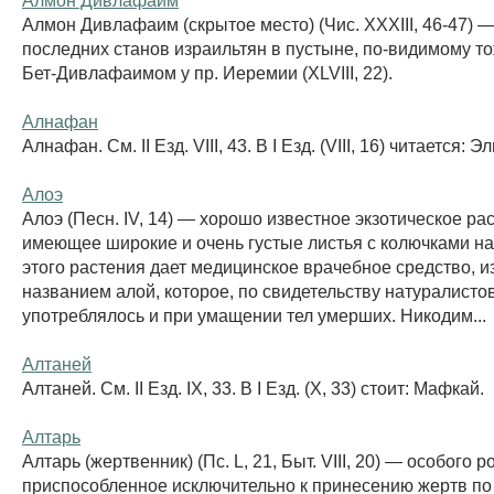
Алмон Дивлафаим (скрытое место) (Чис. XXXIII, 46-47) —
последних станов израильтян в пустыне, по-видимому т
Бет-Дивлафаимом у пр. Иеремии (XLVIII, 22).
Алнафан
Алнафан. См. II Езд. VIII, 43. В I Езд. (VIII, 16) читается: 
Алоэ
Алоэ (Песн. IV, 14) — хорошо известное экзотическое ра
имеющее широкие и очень густые листья с колючками на
этого растения дает медицинское врачебное средство, и
названием алой, которое, по свидетельству натуралистов
употреблялось и при умащении тел умерших. Никодим...
Алтаней
Алтаней. См. II Езд. IX, 33. В I Езд. (X, 33) стоит: Мафкай.
Алтарь
Алтарь (жертвенник) (Пс. L, 21, Быт. VIII, 20) — особого 
приспособленное исключительно к принесению жертв по