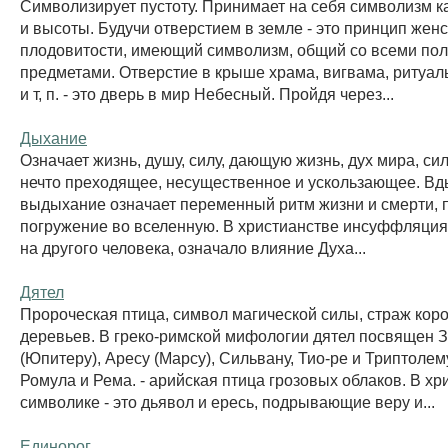
Символизирует пустоту. Принимает на себя символизм ка
и высоты. Будучи отверстием в земле - это принцип жен
плодовитости, имеющий символизм, общий со всеми по
предметами. Отверстие в крыше храма, вигвама, ритуал
и т, п. - это дверь в мир Небесный. Пройдя через...
Дыхание
Означает жизнь, душу, силу, дающую жизнь, дух мира, сил
нечто преходящее, несущественное и ускользающее. Вд
выдыхание означает переменный ритм жизни и смерти, 
погружение во вселенную. В христианстве инсуффляция
на другого человека, означало влияние Духа...
Дятел
Пророческая птица, символ магической силы, страж кор
деревьев. В греко-римской мифологии дятел посвящен 
(Юпитеру), Аресу (Марсу), Сильвану, Тио-ре и Триптолем
Ромула и Рема. - арийская птица грозовых облаков. В хр
символике - это дьявол и ересь, подрывающие веру и...
Единорог