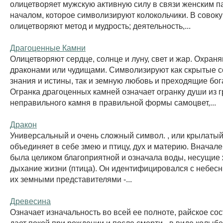
олицетворяет мужскую активную силу в связи женским 
началом, которое символизируют колокольчики. В совок
олицетворяют метод и мудрость; деятельность,...
Драгоценные Камни
Олицетворяют сердце, солнце и луну, свет и жар. Охран
драконами или чудищами. Символизируют как скрытые 
знания и истины, так и земную любовь и преходящие бог
Огранка драгоценных камней означает огранку души из г
неправильного камня в правильной формы самоцвет,...
Дракон
Универсальный и очень сложный символ. , или крылатый
объединяет в себе змею и птицу, дух и материю. Вначал
была целиком благоприятной и означала воды, несущие ж
дыхание жизни (птица). Он идентифицировался с небес
их земными представителями -...
Древесина
Означает изначальность во всей ее полноте, райское сост
дает покой при рождении и после смерти - в виде колыбе