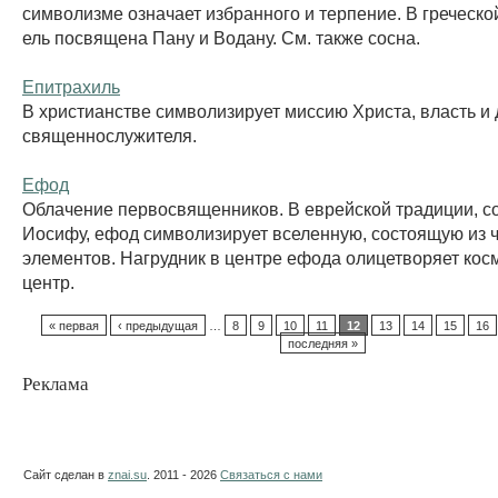
символизме означает избранного и терпение. В греческ
ель посвящена Пану и Водану. См. также сосна.
Епитрахиль
В христианстве символизирует миссию Христа, власть и
священнослужителя.
Ефод
Облачение первосвященников. В еврейской традиции, с
Иосифу, ефод символизирует вселенную, состоящую из 
элементов. Нагрудник в центре ефода олицетворяет кос
центр.
« первая
‹ предыдущая
…
8
9
10
11
12
13
14
15
16
последняя »
Реклама
Сайт сделан в
znai.su
. 2011 - 2026
Связаться с нами