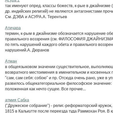
так именуют опред. классы божеств, к-рые в джайнизме (
др. индийских религий) не являются антагонистами проч
См. ДЭВА и АСУРА.А. Терентьев
Атичара
термин, к-рым в джайнизме обозначается нарушение обе
правильного воззрения (см. ФИЛОСОФИЯ ДЖАЙНИЗМА)
по пять нарушений каждого обета и правильного воззрени
нарушений.А. Дюранов
Атман
в общеязыковом значении существительное, выполняю
возвратного местоимения в именительном и косвенных па
"сам, сам себя: собою" и пр. Отсюда очень рано, уже в 
развилось общекатегориальное философское значение:
положенная как нечто сущее. Все прочие...
атмия Сабха
("Дружеское собрание") - религ.-реформаторский кружок,
1815 в Калькутте после переезда туда Раммохан Роя. В 