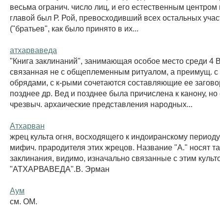
весьма огранич. число лиц, и его естественным центром
главой был Р. Рой, превосходивший всех остальных уча
("братьев", как было принято в их...
атхарваведа
"Книга заклинаний", занимающая особое место среди 4 
связанная не с общеплеменным ритуалом, а преимущ. 
обрядами, с к-рыми сочетаются составляющие ее загов
позднее др. Вед и позднее была причислена к канону, но
чрезвыч. архаические представления народных...
Атхарван
жрец культа огня, восходящего к индоиранскому периоду;
мифич. прародителя этих жрецов. Название "А." носят та
заклинания, видимо, изначально связанные с этим культо
"АТХАРВАВЕДА".В. Эрман
Аум
см. ОМ.