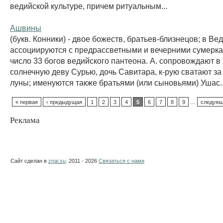
ведийской культуре, причем ритуальным...
Ашвины
(букв. Конники) - двое божеств, братьев-близнецов; в Ве
ассоциируются с предрассветными и вечерними сумерка
число 33 богов ведийского пантеона. А. сопровождают в
солнечную деву Сурью, дочь Савитара, к-рую сватают за
луны; именуются также братьями (или сыновьями) Ушас..
« первая
‹ предыдущая
1
2
3
4
5
6
7
8
9
…
следующ
Реклама
Сайт сделан в
znai.su
. 2011 - 2026
Связаться с нами