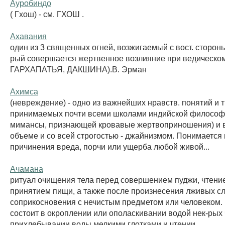
Ауробиндо
( Гхош) - см. ГХОШ .
Ахавания
один из 3 священных огней, возжигаемый с вост. стороны
рый совершается жертвенное возлияние при ведическом
ГАРХАПАТЬЯ, ДАКШИНА).В. Эрман
Ахимса
(невреждение) - одно из важнейших нравств. понятий и 
принимаемых почти всеми школами индийской философ
мимансы, признающей кровавые жертвоприношения) и 
объеме и со всей строгостью - джайнизмом. Понимается к
причинения вреда, порчи или ущерба любой живой...
Ачамана
ритуал очищения тела перед совершением пуджи, чтени
принятием пищи, а также после произнесения лживых сл
соприкосновения с нечистым предметом или человеком.
состоит в окроплении или ополаскивании водой нек-рых 
прихлебывании воды мелкими глотками и чтении...