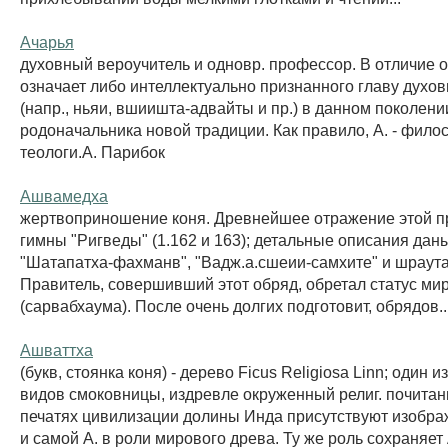
Ачарья
духовный вероучитель и одновр. профессор. В отличие от
означает либо интеллектуально признанного главу духо
(напр., ньяи, вшиишта-адвайты и пр.) в данном поколени
родоначальника новой традиции. Как правило, А. - фил
теологи.А. Парибок
Ашвамедха
жертвоприношение коня. Древнейшее отражение этой пр
гимны "Ригведы" (1.162 и 163); детальные описания дан
"Шатапатха-фахманв", "Вадж.а.сшеии-самхите" и шраута
Правитель, совершивший этот обряд, обретал статус м
(сарвабхаума). После очень долгих подготовит, обрядов..
Ашваттха
(букв, стоянка коня) - дерево Ficus Religiosa Linn; один и
видов смоковницы, издревле окруженный религ. почитан
печатях цивилизации долины Инда присутствуют изобра
и самой А. в роли мирового древа. Ту же роль сохраняет 