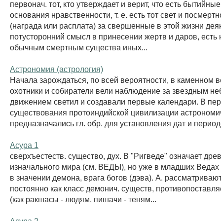
первонач. тот, кто утверждает и верит, что есть бытийны
основания нравственности, т. е. есть тот свет и посмерт
(награда или расплата) за свершенные в этой жизни деян
потусторонний смысл в принесении жертв и даров, есть
обычным смертным существа иных...
Астрономия (астрология)
Начала зарождаться, по всей вероятности, в каменном ве
охотники и собиратели вели наблюдение за звездным не
движением светил и создавали первые календари. В пе
существования протоиндийской цивилизации астрономич
предназначались гл. обр. для установления дат и периодо
Асура 1
сверхъестеств. существо, дух. В "Ригведе" означает дре
изначального мира (см. ВЕДЫ), но уже в младших Ведах
в значении демона, врага богов (дэва). А. рассматриваю
постоянно как класс демонич. существ, противопоставл
(как ракшасы - людям, пишачи - теням...
Асура 2