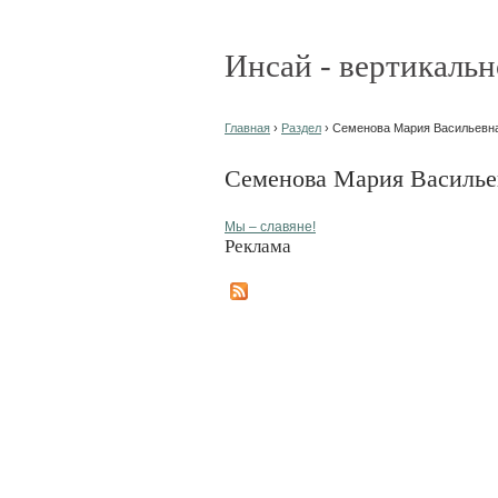
Инсай - вертикальн
Главная
›
Раздел
› Семенова Мария Васильевна
Семенова Мария Васильев
Мы – славяне!
Реклама