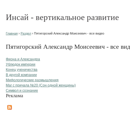
Инсай - вертикальное развитие
Главная
›
Раздел
› Пятигорский Александр Моисеевич - все видео
Пятигорский Александр Моисеевич - все ви
Фиона и Александра
Ублюдок империи
Конец ученичества
В другой компании
Мифологические размышления
Маг с причала №20 (Сон одной женщины)
Символ и сознание
Реклама