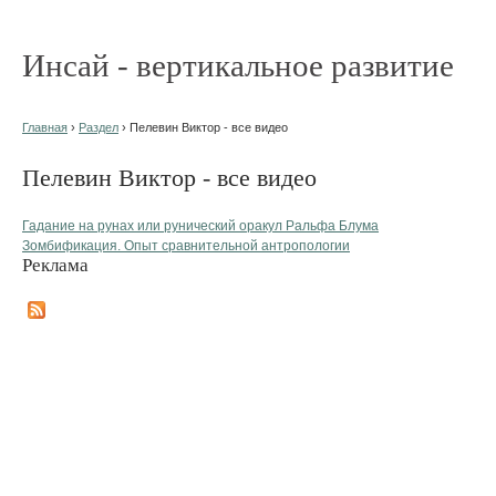
Инсай - вертикальное развитие
Главная
›
Раздел
› Пелевин Виктор - все видео
Пелевин Виктор - все видео
Гадание на рунах или рунический оракул Ральфа Блума
Зомбификация. Опыт сравнительной антропологии
Реклама