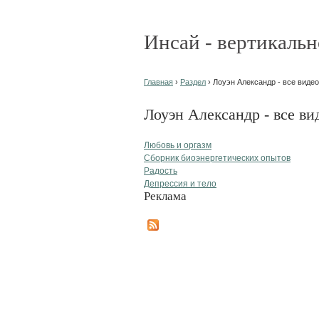
Инсай - вертикальн
Главная
›
Раздел
› Лоуэн Александр - все видео
Лоуэн Александр - все ви
Любовь и оргазм
Сборник биоэнергетических опытов
Радость
Депрессия и тело
Реклама