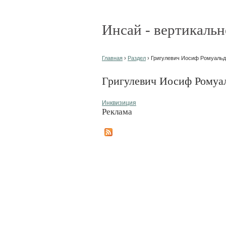
Инсай - вертикальн
Главная
›
Раздел
› Григулевич Иосиф Ромуальдо
Григулевич Иосиф Ромуал
Инквизиция
Реклама