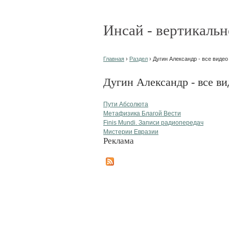
Инсай - вертикальн
Главная
›
Раздел
› Дугин Александр - все видео
Дугин Александр - все ви
Пути Абсолюта
Метафизика Благой Вести
Finis Mundi. Записи радиопередач
Мистерии Евразии
Реклама