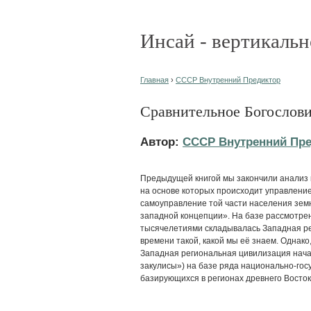
Инсай - вертикальн
Главная
›
СССР Внутренний Предиктор
Сравнительное Богослови
Автор:
СССР Внутренний Пр
Предыдущей книгой мы закончили анализ 
на основе которых происходит управлен
самоуправление той части населения зем
западной концепции». На базе рассмотре
тысячелетиями складывалась Западная ре
времени такой, какой мы её знаем. Однако
Западная региональная цивилизация нача
закулисы») на базе ряда национально-гос
базирующихся в регионах древнего Восток