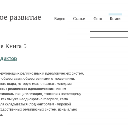
ое развитие
Видео
Статьи
Фото
Книги
е Книга 5
едиктор
крупнейших религиозных и идеологических систем,
ие обществами, общественными отношениями,
ного шара, которую можно назвать «людьми
нных религиозно-идеологических систем
гиональная цивилизация, ставшая к настоящему
, как мы уже неоднократно говорили, сама
ла складываться (под контролем «мировой
ударственных религиозных систем, изначально
а.