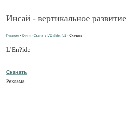
Инсай - вертикальное развитие
Главная
›
Книги
›
Скачать L’En?ide, fb2
› Скачать
L’En?ide
Скачать
Реклама