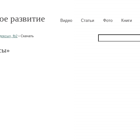
ое развитие
Видео
Статьи
Фото
Книги
оксы», fb2
› Скачать
сы»