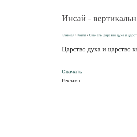
Инсай - вертикальн
Главная
›
Книги
›
Скачать Царство духа и царств
Царство духа и царство к
Скачать
Реклама