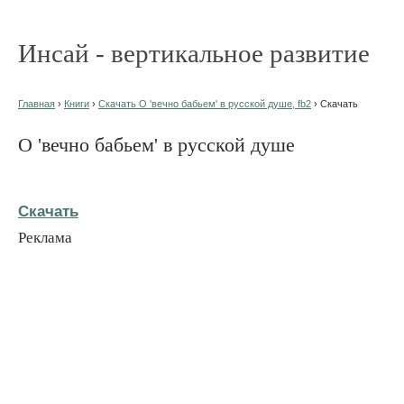
Инсай - вертикальное развитие
Главная
›
Книги
›
Скачать О 'вечно бабьем' в русской душе, fb2
› Скачать
О 'вечно бабьем' в русской душе
Скачать
Реклама