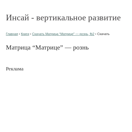
Инсай - вертикальное развитие
Главная
›
Книги
›
Скачать Матрица “Матрице” — рознь, fb2
› Скачать
Матрица “Матрице” — рознь
Реклама