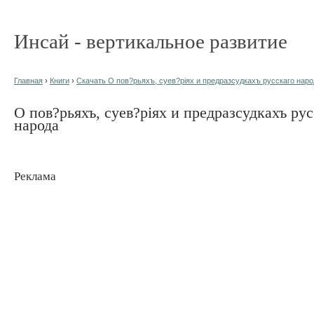
Инсай - вертикальное развитие
Главная
›
Книги
›
Скачать О пов?рьяхъ, суев?ріях и предразсудкахъ русскаго народ
О пов?рьяхъ, суев?ріях и предразсудкахъ рус
народа
Реклама