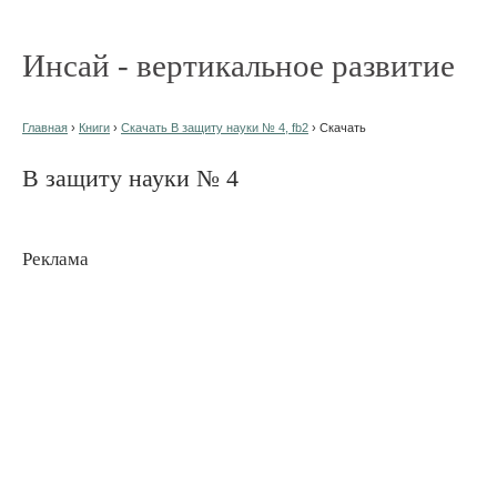
Инсай - вертикальное развитие
Главная
›
Книги
›
Скачать В защиту науки № 4, fb2
› Скачать
В защиту науки № 4
Реклама